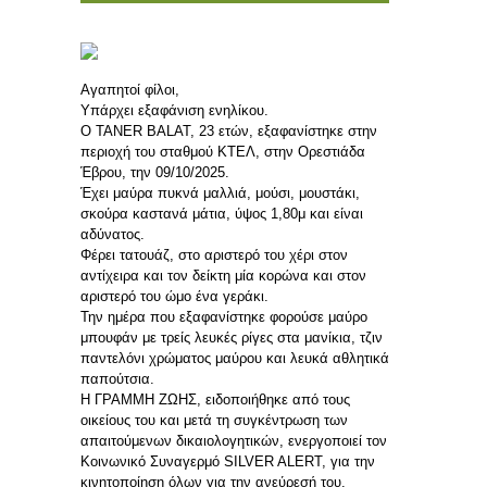
Αγαπητοί φίλοι,
Υπάρχει εξαφάνιση ενηλίκου.
Ο TANER BALAT, 23 ετών, εξαφανίστηκε στην
περιοχή του σταθμού ΚΤΕΛ, στην Ορεστιάδα
Έβρου, την 09/10/2025.
Έχει μαύρα πυκνά μαλλιά, μούσι, μουστάκι,
σκούρα καστανά μάτια, ύψος 1,80μ και είναι
αδύνατος.
Φέρει τατουάζ, στο αριστερό του χέρι στον
αντίχειρα και τον δείκτη μία κορώνα και στον
αριστερό του ώμο ένα γεράκι.
Την ημέρα που εξαφανίστηκε φορούσε μαύρο
μπουφάν με τρείς λευκές ρίγες στα μανίκια, τζιν
παντελόνι χρώματος μαύρου και λευκά αθλητικά
παπούτσια.
Η ΓΡΑΜΜΗ ΖΩΗΣ, ειδοποιήθηκε από τους
οικείους του και μετά τη συγκέντρωση των
απαιτούμενων δικαιολογητικών, ενεργοποιεί τον
Κοινωνικό Συναγερμό SILVER ALERT, για την
κινητοποίηση όλων για την ανεύρεσή του.