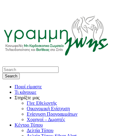
Ποιοί είμαστε
Τι κάνουμε
Στηρίξτε μας
Γίνε Εθελοντής
Οικονομική Ενίσχυση
Ενίσχυση Προγραμμάτων
Χορηγοί – Δωρητές
Κέντρο Τύπου
Δελτία Τύπου
Δελτία Τύπου Silver Alert