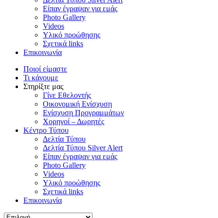
Είπαν έγραψαν για εμάς
Photo Gallery
Videos
Υλικό προώθησης
Σχετικά links
Επικοινωνία
Ποιοί είμαστε
Τι κάνουμε
Στηρίξτε μας
Γίνε Εθελοντής
Οικονομική Ενίσχυση
Ενίσχυση Προγραμμάτων
Χορηγοί – Δωρητές
Κέντρο Τύπου
Δελτία Τύπου
Δελτία Τύπου Silver Alert
Είπαν έγραψαν για εμάς
Photo Gallery
Videos
Υλικό προώθησης
Σχετικά links
Επικοινωνία