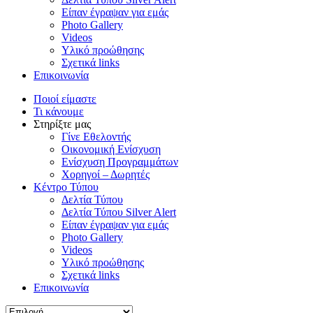
Είπαν έγραψαν για εμάς
Photo Gallery
Videos
Υλικό προώθησης
Σχετικά links
Επικοινωνία
Ποιοί είμαστε
Τι κάνουμε
Στηρίξτε μας
Γίνε Εθελοντής
Οικονομική Ενίσχυση
Ενίσχυση Προγραμμάτων
Χορηγοί – Δωρητές
Κέντρο Τύπου
Δελτία Τύπου
Δελτία Τύπου Silver Alert
Είπαν έγραψαν για εμάς
Photo Gallery
Videos
Υλικό προώθησης
Σχετικά links
Επικοινωνία