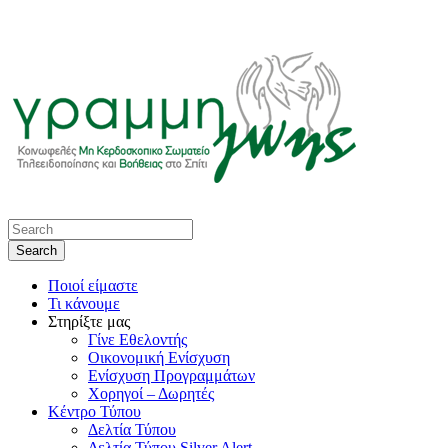
Ποιοί είμαστε
Τι κάνουμε
Στηρίξτε μας
Γίνε Εθελοντής
Οικονομική Ενίσχυση
Ενίσχυση Προγραμμάτων
Χορηγοί – Δωρητές
Κέντρο Τύπου
Δελτία Τύπου
Δελτία Τύπου Silver Alert