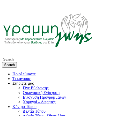
Ποιοί είμαστε
Τι κάνουμε
Στηρίξτε μας
Γίνε Εθελοντής
Οικονομική Ενίσχυση
Ενίσχυση Προγραμμάτων
Χορηγοί – Δωρητές
Κέντρο Τύπου
Δελτία Τύπου
Δελτία Τύπου Silver Alert