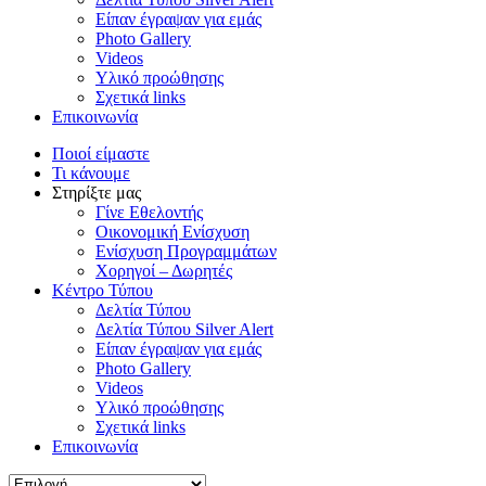
Είπαν έγραψαν για εμάς
Photo Gallery
Videos
Υλικό προώθησης
Σχετικά links
Επικοινωνία
Ποιοί είμαστε
Τι κάνουμε
Στηρίξτε μας
Γίνε Εθελοντής
Οικονομική Ενίσχυση
Ενίσχυση Προγραμμάτων
Χορηγοί – Δωρητές
Κέντρο Τύπου
Δελτία Τύπου
Δελτία Τύπου Silver Alert
Είπαν έγραψαν για εμάς
Photo Gallery
Videos
Υλικό προώθησης
Σχετικά links
Επικοινωνία