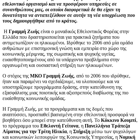
εθελοντικό οργανισμό και να προσφέρουν υπηρεσίες σε
συνανθρώπους μας, οι οποίοι διαφορετικά δε θα είχαν τη
δυνατότητα να ανταπεξέλθουν σε αυτήν τη νέα υποχρέωση που
τους δημιουργήθηκε από το κράτος.
Η
Γραμμή Ζωής
είναι ο μοναδικός Εθελοντικός Φορέας στην
Ελλάδα που δραστηριοποιείται για πρακτικά ζητήματα που
αντιμετωπίζουν οι ηλικιωμένοι. Ιδρύθηκε το 2006 από μία ομάδα
ανθρώπων με επιστημονική γνώση και εμπειρία στο χώρο της
κοινωνικής μέριμνας, της σωματικής και ψυχικής υγείας,
ευαισθητοποιημένους από τα υπάρχοντα προβλήματα στην
οργανωμένη και ουσιαστική στήριξη των ηλικιωμένων.
Ο στόχος της
ΜΚΟ Γραμμή Ζωής
, από το 2006 που ιδρύθηκε,
ήταν και παραμένει να σχεδιάζουμε, να υλοποιούμε και να
υποστηρίζουμε προγράμματα δράσης, στην κατεύθυνση της
εξασφάλισης μιας ποιοτικής και αξιοπρεπούς διαβίωσης της πιο
ευαίσθητης κοινωνικής ομάδας.
Η Γραμμή Ζωής, με τα προγράμματα και τις δομές που
αναπτύσσει, προσπαθεί βασισμένη στην εθελοντική προσφορά να
βοηθήσει όσο μπορεί στην κατεύθυνση αυτή. Το
Κόκκινο Κουμπί
,
το πρόγραμμα του
Εθελοντή Γείτονα
, η
Πανελλήνια Τράπεζα
Αίματος για την Τρίτη Ηλικία
, η
Στήριξη
μέσω των ψυχολόγων
και κοινωνικών λειτουργών της Κοινωνικής Υπηρεσίας, η
Νομική