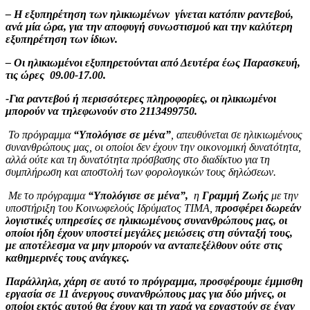
– Η εξυπηρέτηση των ηλικιωμένων γίνεται κατόπιν ραντεβού,
ανά μία ώρα, για την αποφυγή συνωστισμού και την καλύτερη
εξυπηρέτηση των ίδιων.
– Οι ηλικιωμένοι εξυπηρετούνται από Δευτέρα έως Παρασκευή,
τις ώρες 09.00-17.00.
-Για ραντεβού ή περισσότερες πληροφορίες, οι ηλικιωμένοι
μπορούν να τηλεφωνούν στο 2113499750.
Το πρόγραμμα
“Υπολόγισε σε μένα”
, απευθύνεται σε ηλικιωμένους
συνανθρώπους μας, οι οποίοι δεν έχουν την οικονομική δυνατότητα,
αλλά ούτε και τη δυνατότητα πρόσβασης στο διαδίκτυο για τη
συμπλήρωση και αποστολή των φορολογικών τους δηλώσεων.
Με το πρόγραμμα
“
Y
πολόγισε σε μένα”,
η
Γραμμή Ζωής
με την
υποστήριξη του Κοινωφελούς Ιδρύματος ΤΙΜΑ,
προσφέρει δωρεάν
λογιστικές υπηρεσίες σε ηλικιωμένους συνανθρώπους μας, οι
οποίοι ήδη έχουν υποστεί μεγάλες μειώσεις στη σύνταξή τους,
με αποτέλεσμα να μην μπορούν να ανταπεξέλθουν ούτε στις
καθημερινές τους ανάγκες.
Παράλληλα, χάρη σε αυτό το πρόγραμμα, προσφέρουμε έμμισθη
εργασία σε 11 άνεργους συνανθρώπους μας για δύο μήνες, οι
οποίοι εκτός αυτού θα έχουν και τη χαρά να εργαστούν σε έναν