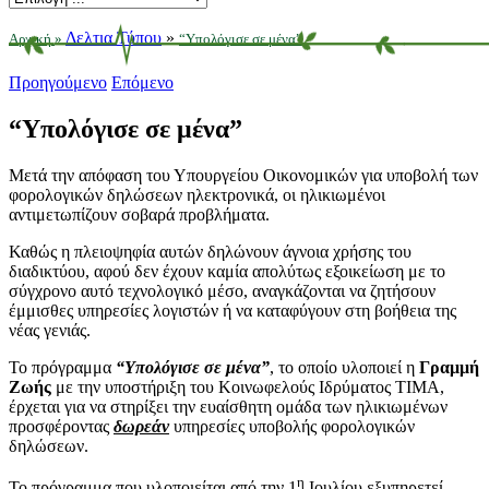
Δελτια Τύπου
»
Αρχική
»
“Yπολόγισε σε μένα”
Προηγούμενο
Επόμενο
“Yπολόγισε σε μένα”
Μετά την απόφαση του Υπουργείου Οικονομικών για υποβολή των
φορολογικών δηλώσεων ηλεκτρονικά, οι ηλικιωμένοι
αντιμετωπίζουν σοβαρά προβλήματα.
Καθώς η πλειοψηφία αυτών δηλώνουν άγνοια χρήσης του
διαδικτύου, αφού δεν έχουν καμία απολύτως εξοικείωση με το
σύγχρονο αυτό τεχνολογικό μέσο, αναγκάζονται να ζητήσουν
έμμισθες υπηρεσίες λογιστών ή να καταφύγουν στη βοήθεια της
νέας γενιάς.
Το πρόγραμμα
“
Y
πολόγισε σε μένα”
, το οποίο υλοποιεί η
Γραμμή
Ζωής
με την υποστήριξη του Κοινωφελούς Ιδρύματος ΤΙΜΑ,
έρχεται για να στηρίξει την ευαίσθητη ομάδα των ηλικιωμένων
προσφέροντας
δωρεάν
υπηρεσίες υποβολής φορολογικών
δηλώσεων.
η
Το πρόγραμμα που υλοποιείται από την 1
Ιουλίου εξυπηρετεί