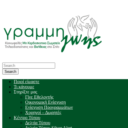
Ποιοί είμαστε
Τι κάνουμε
Στηρίξτε μας
Γίνε Εθελοντής
Οικονομική Ενίσχυση
Ενίσχυση Προγραμμάτων
Χορηγοί – Δωρητές
Κέντρο Τύπου
Δελτία Τύπου
Δελτία Τύπου Silver Alert