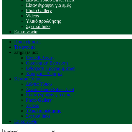
Είπαν έγραψαν για εμάς
Photo Gallery
Videos
Υλικό προώθησης
Σχετικά links
Επικοινωνία
Ποιοί είμαστε
Τι κάνουμε
Στηρίξτε μας
Γίνε Εθελοντής
Οικονομική Ενίσχυση
Ενίσχυση Προγραμμάτων
Χορηγοί – Δωρητές
Κέντρο Τύπου
Δελτία Τύπου
Δελτία Τύπου Silver Alert
Είπαν έγραψαν για εμάς
Photo Gallery
Videos
Υλικό προώθησης
Σχετικά links
Επικοινωνία