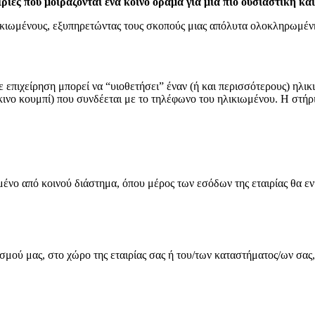
ιρίες που μοιράζονται ένα κοινό όραμα για μια πιο ουσιαστική κ
 ηλικιωμένους, εξυπηρετώντας τους σκοπούς μιας απόλυτα ολοκληρωμέν
πιχείρηση μπορεί να “υιοθετήσει” έναν (ή και περισσότερους) ηλικ
κινο κουμπί) που συνδέεται με το τηλέφωνο του ηλικιωμένου. Η στήρ
νο από κοινού διάστημα, όπου μέρος των εσόδων της εταιρίας θα ε
μού μας, στο χώρο της εταιρίας σας ή του/των καταστήματος/ων σας