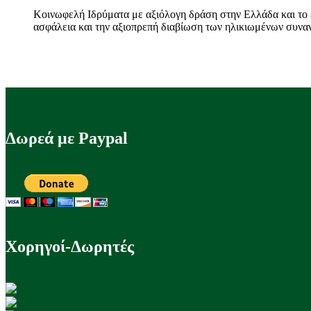
Κοινωφελή Ιδρύματα με αξιόλογη δράση στην Ελλάδα και το ε
ασφάλεια και την αξιοπρεπή διαβίωση των ηλικιωμένων συν
Δωρεά με Paypal
Χορηγοί-Δωρητές