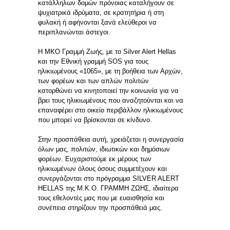
κατάλληλων δομών πρόνοιας καταλήγουν σε
ψυχιατρικά ιδρύματα, σε κρατητήρια ή στη
φυλακή ή αφήνονται ξανά ελεύθεροι να
περιπλανώνται άστεγοι.
Η ΜΚΟ Γραμμή Ζωής, με το Silver Alert Hellas
και την Εθνική γραμμή SOS για τους
ηλικιωμένους «1065», με τη βοήθεια των Αρχών,
των φορέων και των απλών πολιτών
κατορθώνει να κινητοποιεί την κοινωνία για να
βρει τους ηλικιωμένους που αναζητούνται και να
επαναφέρει στο οικείο περιβάλλον ηλικιωμένους
που μπορεί να βρίσκονται σε κίνδυνο.
Στην προσπάθεια αυτή, χρειάζεται η συνεργασία
όλων μας, πολιτών, ιδιωτικών και δημόσιων
φορέων. Ευχαριστούμε εκ μέρους των
ηλικιωμένων όλους όσους συμμετέχουν και
συνεργάζονται στο πρόγραμμα SILVER ALERT
HELLAS της Μ.Κ.Ο. ΓΡΑΜΜΗ ΖΩΗΣ, ιδιαίτερα
τους εθελοντές μας που με ευαισθησία και
συνέπεια στηρίζουν την προσπάθειά μας.