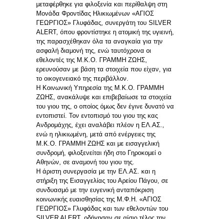
μεταφέρθηκε για φιλοξενία και περίθαλψη στη
Μονάδα Φροντίδας Ηλικιωμένων «ΑΓΙΟΣ
ΓΕΩΡΓΙΟΣ» Γλυφάδας, συνεργάτη του SILVER
ALERT, όπου φροντίστηκε η ατομική της υγιεινή,
της παρασχέθηκαν όλα τα αναγκαία για την
ασφαλή διαμονή της, ενώ ταυτόχρονα οι
εθελοντές της Μ.Κ.Ο. ΓΡΑΜΜΗ ΖΩΗΣ,
ερευνούσαν με βάση τα στοιχεία που είχαν, για
το οικογενειακό της περιβάλλον.
Η Κοινωνική Υπηρεσία της Μ.Κ.Ο. ΓΡΑΜΜΗ
ΖΩΗΣ, ανακάλυψε και επιβεβαίωσε τα στοιχεία
του γιου της, ο οποίος όμως δεν έγινε δυνατό να
εντοπιστεί. Τον εντοπισμό του γιου της κας
Ανδρομάχης, έχει αναλάβει πλέον η ΕΛ.ΑΣ.,
ενώ η ηλικιωμένη, μετά από ενέργειες της
Μ.Κ.Ο. ΓΡΑΜΜΗ ΖΩΗΣ και με εισαγγελική
συνδρομή, φιλοξενείται ήδη στο Γηροκομεί ο
Αθηνών, σε αναμονή του γιου της.
Η άριστη συνεργασία με την ΕΛ.ΑΣ. και η
στήριξη της Εισαγγελίας του Αρείου Πάγου, σε
συνδυασμό με την ευγενική ανταπόκριση
κοινωνικής ευαισθησίας της Μ.Φ.Η. «ΑΓΙΟΣ
ΓΕΩΡΓΙΟΣ» Γλυφάδας και των εθελοντών του
SILVER ALERT, οδήγησαν σε αίσιο τέλος την