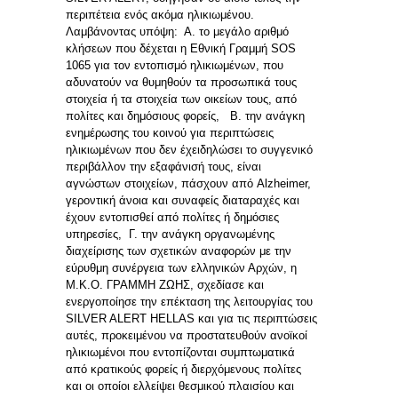
περιπέτεια ενός ακόμα ηλικιωμένου.
Λαμβάνοντας υπόψη: Α. το μεγάλο αριθμό
κλήσεων που δέχεται η Εθνική Γραμμή SOS
1065 για τον εντοπισμό ηλικιωμένων, που
αδυνατούν να θυμηθούν τα προσωπικά τους
στοιχεία ή τα στοιχεία των οικείων τους, από
πολίτες και δημόσιους φορείς, Β. την ανάγκη
ενημέρωσης του κοινού για περιπτώσεις
ηλικιωμένων που δεν έχειδηλώσει το συγγενικό
περιβάλλον την εξαφάνισή τους, είναι
αγνώστων στοιχείων, πάσχουν από Alzheimer,
γεροντική άνοια και συναφείς διαταραχές και
έχουν εντοπισθεί από πολίτες ή δημόσιες
υπηρεσίες, Γ. την ανάγκη οργανωμένης
διαχείρισης των σχετικών αναφορών με την
εύρυθμη συνέργεια των ελληνικών Αρχών, η
Μ.Κ.Ο. ΓΡΑΜΜΗ ΖΩΗΣ, σχεδίασε και
ενεργοποίησε την επέκταση της λειτουργίας του
SILVER ALERT HELLAS και για τις περιπτώσεις
αυτές, προκειμένου να προστατευθούν ανοϊκοί
ηλικιωμένοι που εντοπίζονται συμπτωματικά
από κρατικούς φορείς ή διερχόμενους πολίτες
και οι οποίοι ελλείψει θεσμικού πλαισίου και