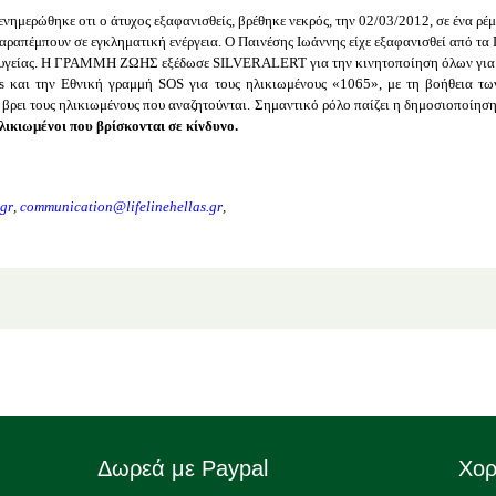
ερώθηκε οτι ο άτυχος εξαφανισθείς, βρέθηκε νεκρός, την 02/03/2012,
σε ένα ρέ
παραπέμπουν σε εγκληματική ενέργεια. Ο Παινέσης Ιωάννης
είχε εξαφανισθεί από τ
α υγείας. Η ΓΡΑΜΜΗ ΖΩΗΣ εξέδωσε
SILVER
ALERT
για την κινητοποίηση όλων για 
s
και την Εθνική γραμμή
SOS
για τους ηλικιωμένους «1065», με τη βοήθεια τ
 βρει τους ηλικιωμένους που αναζητούνται.
Σημαντικό ρόλο παίζει η δημοσιοποίηση 
λικιωμένοι που βρίσκονται σε κίνδυνο.
gr
,
communication
@
lifelinehellas
.
gr
,
Δωρεά με Paypal
Χορ