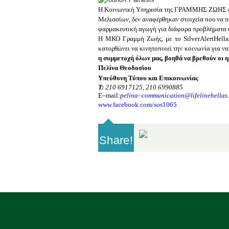
Η Κοινωνική Υπηρεσία
της ΓΡΑΜΜΗΣ ΖΩΗΣ ενημ
Μελισσίων,
δεν αναφέρθηκαν στοιχεία που να 
φαρμακευτική αγωγή για διάφορα προβλήματ
Η ΜΚΟ Γραμμή Ζωής, με το
Silver
Alert
Hella
κατορθώνει να κινητοποιεί την κοινωνία για να
η συμμετοχή όλων μας, βοηθά να βρεθούν οι η
Πελίνα Θεοδοσίου
Υπεύθυνη Τύπου και Επικοινωνίας
Τ:
210 6917125, 210 6990885
E
–
mail
:
pelina
–
communication
@
lifelinehellas
.
www.facebook.com/sos1065
Share!