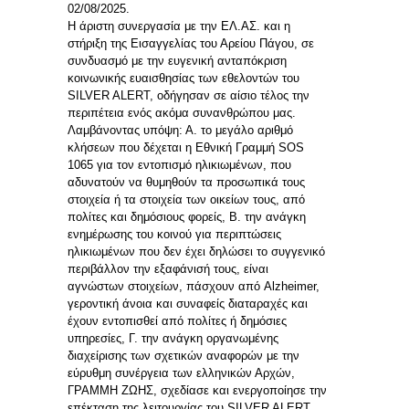
02/08/2025.
Η άριστη συνεργασία με την ΕΛ.ΑΣ. και η
στήριξη της Εισαγγελίας του Αρείου Πάγου, σε
συνδυασμό με την ευγενική ανταπόκριση
κοινωνικής ευαισθησίας των εθελοντών του
SILVER ALERT, οδήγησαν σε αίσιο τέλος την
περιπέτεια ενός ακόμα συνανθρώπου μας.
Λαμβάνοντας υπόψη: Α. το μεγάλο αριθμό
κλήσεων που δέχεται η Εθνική Γραμμή SOS
1065 για τον εντοπισμό ηλικιωμένων, που
αδυνατούν να θυμηθούν τα προσωπικά τους
στοιχεία ή τα στοιχεία των οικείων τους, από
πολίτες και δημόσιους φορείς, Β. την ανάγκη
ενημέρωσης του κοινού για περιπτώσεις
ηλικιωμένων που δεν έχει δηλώσει το συγγενικό
περιβάλλον την εξαφάνισή τους, είναι
αγνώστων στοιχείων, πάσχουν από Alzheimer,
γεροντική άνοια και συναφείς διαταραχές και
έχουν εντοπισθεί από πολίτες ή δημόσιες
υπηρεσίες, Γ. την ανάγκη οργανωμένης
διαχείρισης των σχετικών αναφορών με την
εύρυθμη συνέργεια των ελληνικών Αρχών,
ΓΡΑΜΜΗ ΖΩΗΣ, σχεδίασε και ενεργοποίησε την
επέκταση της λειτουργίας του SILVER ALERT