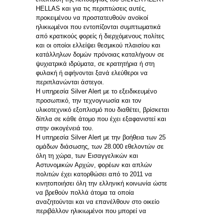
HELLAS και για τις περιπτώσεις αυτές,
προκειμένου να προστατευθούν ανοϊκοί
ηλικιωμένοι που εντοπίζονται συμπτωματικά
από κρατικούς φορείς ή διερχόμενους πολίτες
και οι οποίοι ελλείψει θεσμικού πλαισίου και
κατάλληλων δομών πρόνοιας καταλήγουν σε
ψυχιατρικά ιδρύματα, σε κρατητήρια ή στη
φυλακή ή αφήνονται ξανά ελεύθεροι να
περιπλανώνται άστεγοι.
Η υπηρεσία Silver Alert με το εξειδικευμένο
προσωπικό, την τεχνογνωσία και τον
υλικοτεχνικό εξοπλισμό που διαθέτει, βρίσκεται
δίπλα σε κάθε άτομο που έχει εξαφανιστεί και
στην οικογένειά του.
Η υπηρεσία Silver Alert με την βοήθεια των 25
ομάδων διάσωσης, των 28.000 εθελοντών σε
όλη τη χώρα, των Εισαγγελικών και
Αστυνομικών Αρχών, φορέων και απλών
πολιτών έχει κατορθώσει από το 2011 να
κινητοποιήσει όλη την ελληνική κοινωνία ώστε
να βρεθούν πολλά άτομα τα οποία
αναζητούνται και να επανέλθουν στο οικείο
περιβάλλον ηλικιωμένοι που μπορεί να