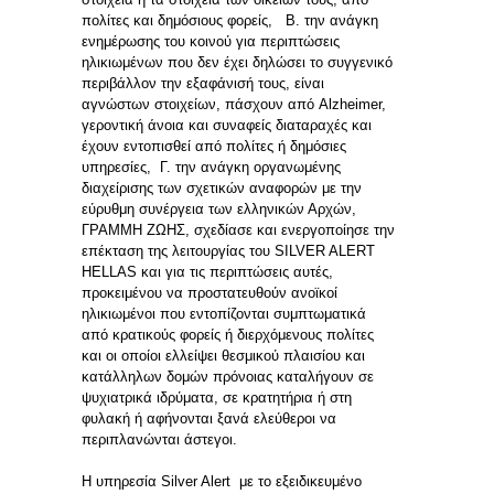
πολίτες και δημόσιους φορείς, Β. την ανάγκη
ενημέρωσης του κοινού για περιπτώσεις
ηλικιωμένων που δεν έχει δηλώσει το συγγενικό
περιβάλλον την εξαφάνισή τους, είναι
αγνώστων στοιχείων, πάσχουν από Alzheimer,
γεροντική άνοια και συναφείς διαταραχές και
έχουν εντοπισθεί από πολίτες ή δημόσιες
υπηρεσίες, Γ. την ανάγκη οργανωμένης
διαχείρισης των σχετικών αναφορών με την
εύρυθμη συνέργεια των ελληνικών Αρχών,
ΓΡΑΜΜΗ ΖΩΗΣ, σχεδίασε και ενεργοποίησε την
επέκταση της λειτουργίας του SILVER ALERT
HELLAS και για τις περιπτώσεις αυτές,
προκειμένου να προστατευθούν ανοϊκοί
ηλικιωμένοι που εντοπίζονται συμπτωματικά
από κρατικούς φορείς ή διερχόμενους πολίτες
και οι οποίοι ελλείψει θεσμικού πλαισίου και
κατάλληλων δομών πρόνοιας καταλήγουν σε
ψυχιατρικά ιδρύματα, σε κρατητήρια ή στη
φυλακή ή αφήνονται ξανά ελεύθεροι να
περιπλανώνται άστεγοι.
Η υπηρεσία Silver Alert με το εξειδικευμένο