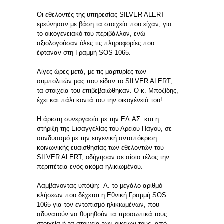
Οι εθελοντές της υπηρεσίας SILVER ALERT
ερεύνησαν με βάση τα στοιχεία που είχαν, για
το οικογενειακό του περιβάλλον, ενώ
αξιολογούσαν όλες τις πληροφορίες που
έφταναν στη Γραμμή SOS 1065.
Λίγες ώρες μετά, με τις μαρτυρίες των
συμπολιτών μας που είδαν το SILVER ALERT,
τα στοιχεία του επιβεβαιώθηκαν. Ο κ. Μποζίδης,
έχει και πάλι κοντά του την οικογένειά του!
Η άριστη συνεργασία με την ΕΛ.ΑΣ. και η
στήριξη της Εισαγγελίας του Αρείου Πάγου, σε
συνδυασμό με την ευγενική ανταπόκριση
κοινωνικής ευαισθησίας των εθελοντών του
SILVER ALERT, οδήγησαν σε αίσιο τέλος την
περιπέτεια ενός ακόμα ηλικιωμένου.
Λαμβάνοντας υπόψη: Α. το μεγάλο αριθμό
κλήσεων που δέχεται η Εθνική Γραμμή SOS
1065 για τον εντοπισμό ηλικιωμένων, που
αδυνατούν να θυμηθούν τα προσωπικά τους
στοιχεία ή τα στοιχεία των οικείων τους, από