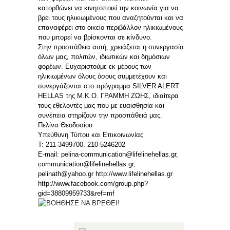
κατορθώνει να κινητοποιεί την κοινωνία για να
βρει τους ηλικιωμένους που αναζητούνται και να
επαναφέρει στο οικείο περιβάλλον ηλικιωμένους
που μπορεί να βρίσκονται σε κίνδυνο.
Στην προσπάθεια αυτή, χρειάζεται η συνεργασία
όλων μας, πολιτών, ιδιωτικών και δημόσιων
φορέων. Ευχαριστούμε εκ μέρους των
ηλικιωμένων όλους όσους συμμετέχουν και
συνεργάζονται στο πρόγραμμα SILVER ALERT
HELLAS της Μ.Κ.Ο. ΓΡΑΜΜΗ ΖΩΗΣ, ιδιαίτερα
τους εθελοντές μας που με ευαισθησία και
συνέπεια στηρίζουν την προσπάθειά μας.
Πελίνα Θεοδοσίου
Υπεύθυνη Τύπου και Επικοινωνίας
Τ: 211-3499700, 210-5246202
E-mail: pelina-communication@lifelinehellas.gr,
communication@lifelinehellas.gr,
pelinath@yahoo.gr http://www.lifelinehellas.gr
http://www.facebook.com/group.php?
gid=38809959733&ref=mf