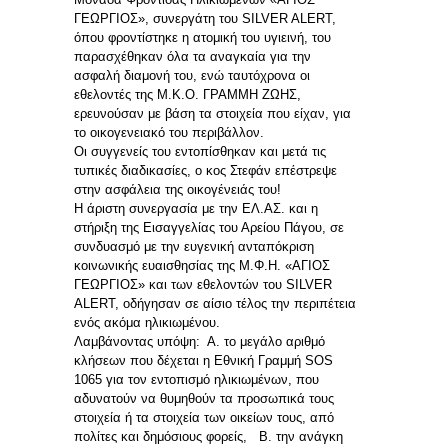
ΓΕΩΡΓΙΟΣ», συνεργάτη του SILVER ALERT,
όπου φροντίστηκε η ατομική του υγιεινή, του
παρασχέθηκαν όλα τα αναγκαία για την
ασφαλή διαμονή του, ενώ ταυτόχρονα οι
εθελοντές της Μ.Κ.Ο. ΓΡΑΜΜΗ ΖΩΗΣ,
ερευνούσαν με βάση τα στοιχεία που είχαν, για
το οικογενειακό του περιβάλλον.
Οι συγγενείς του εντοπίσθηκαν και μετά τις
τυπικές διαδικασίες, ο κος Στεφάν επέστρεψε
στην ασφάλεια της οικογένειάς του!
Η άριστη συνεργασία με την ΕΛ.ΑΣ. και η
στήριξη της Εισαγγελίας του Αρείου Πάγου, σε
συνδυασμό με την ευγενική ανταπόκριση
κοινωνικής ευαισθησίας της Μ.Φ.Η. «ΑΓΙΟΣ
ΓΕΩΡΓΙΟΣ» και των εθελοντών του SILVER
ALERT, οδήγησαν σε αίσιο τέλος την περιπέτεια
ενός ακόμα ηλικιωμένου.
Λαμβάνοντας υπόψη: Α. το μεγάλο αριθμό
κλήσεων που δέχεται η Εθνική Γραμμή SOS
1065 για τον εντοπισμό ηλικιωμένων, που
αδυνατούν να θυμηθούν τα προσωπικά τους
στοιχεία ή τα στοιχεία των οικείων τους, από
πολίτες και δημόσιους φορείς, Β. την ανάγκη