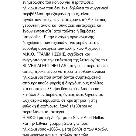
ενημέρωσης του κοινού για περιπτώσεις
ηλικιωμένων που δεν έχει δηλώσει το συγγενικό
περιβάλλον την εξαφάνισή τους, είναι
αγνώστων στοιχείων, πάσχουν από Alzheimer,
γεροντική άνοια και συναφείς διαταραχές και
έχουν εντοπισθεί από πολίτες ή δημόσιες
υπηρεσίες, Γ. την ανάγκη οργανωμένης
διαχείρισης των σχετικών αναφορών με την
εύρυθμη συνέργεια των ελληνικών Αρχών, η
Μ.Κ.Ο. ΓΡΑΜΜΗ ΖΩΗΣ, σχεδίασε και
ενεργοποίησε την επέκταση της λειτουργίας του
SILVER ALERT HELLAS και για τις περιπτώσεις
αυτές, προκειμένου να προστατευθούν ανοϊκοί
ηλικιωμένοι που εντοπίζονται συμπτωματικά
από κρατικούς φορείς ή διερχόμενους πολίτες
και οι οποίοι ελλείψει θεσμικού πλαισίου και
κατάλληλων δομών πρόνοιας καταλήγουν σε
ψυχιατρικά ιδρύματα, σε κρατητήρια ή στη
φυλακή ή αφήνονται ξανά ελεύθεροι να
περιπλανώνται άστεγοι.
Η ΜΚΟ Γραμμή Ζωής, με το Silver Alert Hellas
και την Εθνική γραμμή SOS για τους
ηλικιωμένους «1065», με τη βοήθεια των Αρχών,
των φορέων και των απλών πολιτών