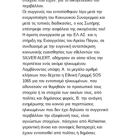
στοιχεία που είχαν, για το οικογενειακό του
περιβάλλον.
Οι συγγενείς του εντοπίσθηκαν λίγο μετά την
ενεργοποίηση του Κοινωνικού Συναγερμού και
μετά τις τυπικές διαδικασίες, ο κος Σωτήρης
επέστρεψε στην ασφάλεια της οικογένειάς του!
Η άριστη συνεργασία με την ΕΛ.ΑΣ. και η
στήριξη της Εισαγγελίας του Αρείου Πάγου, σε
συνδυασμό με την ευγενική ανταπόκριση
κοινωνικής ευαισθησίας των εθελοντών του
SILVER ALERT, οδήγησαν σε αίσιο τέλος την
περιπέτεια ενός ακόμα ηλικιωμένου.
Λαμβάνοντας υπόψη: Α. το μεγάλο αριθμό
κλήσεων που δέχεται η Εθνική Γραμμή SOS
1065 για τον εντοπισμό ηλικιωμένων, που
αδυνατούν να θυμηθούν τα προσωπικά τους
στοιχεία ή τα στοιχεία των οικείων τους, από
πολίτες και δημόσιους φορείς, Β. την ανάγκη
ενημέρωσης του κοινού για περιπτώσεις
ηλικιωμένων που δεν έχει δηλώσει το συγγενικό
περιβάλλον την εξαφάνισή τους, είναι
αγνώστων στοιχείων, πάσχουν από Alzheimer,
γεροντική άνοια και συναφείς διαταραχές και
έχουν εντοπισθεί από πολίτες ή δημόσιες