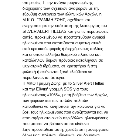
υπηρεσίες, Γ. την ανάγκη οργανωμένης
διαχείρισης των σχετικών αναφορών με την
εύρυθμη συνέργεια των ελληνικών Αρχών, η
Μ.Κ.Ο. ΓΡΑΜΜΗ ΖΩΗΣ, σχεδίασε και
ενεργοποίησε την επέκταση της λειτουργίας του
SILVER ALERT HELLAS και για τις περιπτώσεις
αυτές, προκειμένου να προστατευθούν ανοϊκοί
ηλικιωμένοι που εντοπίζονται συμπτωματικά
από κρατικούς φορείς ή διερχόμενους πολίτες
και οι οποίοι ελλείψει θεσμικού πλαισίου και
κατάλληλων δομών πρόνοιας καταλήγουν σε
ψυχιατρικά ιδρύματα, σε κρατητήρια ή στη
φυλακή ή αφήνονται ξανά ελεύθεροι να
περιπλανώνται άστεγοι.
Η ΜΚΟ Γραμμή Ζωής, με το Silver Alert Hellas
και την Εθνική γραμμή SOS για τους
ηλικιωμένους «1065», με τη βοήθεια των Αρχών,
των φορέων και των απλών πολιτών
κατορθώνει να κινητοποιεί την κοινωνία για να
βρει τους ηλικιωμένους που αναζητούνται και να
επαναφέρει στο οικείο περιβάλλον ηλικιωμένους
που μπορεί να βρίσκονται σε κίνδυνο.
Στην προσπάθεια αυτή, χρειάζεται η συνεργασία
όλων μας, πολιτών, ιδιωτικών και δημόσιων