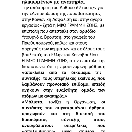
ηλικιωμένων με αναπηρία.
Την απόσυρση του Άρθρου 69 του σ/ν για
την «Αντιμετώπιση της παραβατικότητας
στην Κοινωνική Ασφάλιση και στην αγορά
εργασίας» ζητά η ΜΚΟ ΓΡΑΜΜΗ ΖΩΗΣ, με
επιστολή που απέστειλε στον αρμόδιο
Υπουργό κ. Βρούτση, στο γραφείο του
Πρωθυπουργού, καθώς και στους
αρχηγούς των κομμάτων και σε όλους τους
βουλευτές του Ελληνικού Κοινοβουλίου.
Η ΜΚΟ ΓΡΑΜΜΗ ΖΩΗΣ, στην επιστολή της
διαπιστώνει ότι η προτεινόμενη ρύθμιση
«αποκλείει από το δικαίωμα της
σύνταξης, τους υπερήλικες εκείνους, που
λαμβάνουν προνοιακό επίδομα, επειδή
ανήκουν στην ευαίσθητη ομάδα των
ατόμων με αναπηρία.»
«Μάλιστα,
τονίζει η Οργάνωση
, οι
συντάκτες του συγκεκριμένου άρθρου,
προχωρούν και στη διακοπή του
δικαιώματος σύνταξης στους
ανασφάλιστους υπερήλικες που
«απολάμβαναν» μέχρι σήμερα το