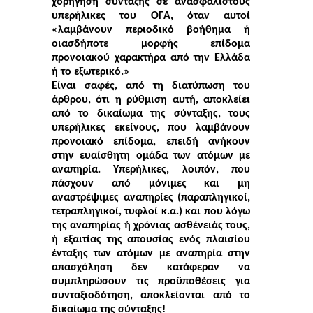
χορήγηση σύνταξης σε ανασφάλιστους
υπερήλικες του ΟΓΑ, όταν αυτοί
«λαμβάνουν περιοδικό βοήθημα ή
οιασδήποτε μορφής επίδομα
προνοιακού χαρακτήρα από την Ελλάδα
ή το εξωτερικό.»
Είναι σαφές, από τη διατύπωση του
άρθρου, ότι η ρύθμιση αυτή, αποκλείει
από το δικαίωμα της σύνταξης, τους
υπερήλικες εκείνους, που λαμβάνουν
προνοιακό επίδομα, επειδή ανήκουν
στην ευαίσθητη ομάδα των ατόμων με
αναπηρία. Υπερήλικες, λοιπόν, που
πάσχουν από μόνιμες και μη
αναστρέψιμες αναπηρίες (παραπληγικοί,
τετραπληγικοί, τυφλοί κ.α.) και που λόγω
της αναπηρίας ή χρόνιας ασθένειάς τους,
ή εξαιτίας της απουσίας ενός πλαισίου
ένταξης των ατόμων με αναπηρία στην
απασχόληση δεν κατάφεραν να
συμπληρώσουν τις προϋποθέσεις για
συνταξιοδότηση, αποκλείονται από το
δικαίωμα της σύνταξης!