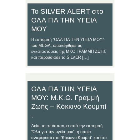
Το SILVER ALERT στο
ΟΛΑ ΓΙΑ ΤΗΝ ΥΓΕΙΑ
ΜΟΥ
Η εκπομπή “ΟΛΑ ΓΙΑ ΤΗΝ ΥΓΕΙΑ ΜΟΥ”
του MEGA, επισκέφθηκε τις
εγκαταστάσεις της ΜΚΟ ΓΡΑΜΜΗ ΖΩΗΣ
και παρουσίασε το SILVER […]
ΟΛΑ ΓΙΑ ΤΗΝ ΥΓΕΙΑ
ΜΟΥ: Μ.Κ.Ο. Γραμμή
Ζωής – Κόκκινο Κουμπί
.
Δείτε το απόσπασμα από την εκπομπή
“Όλα για την υγεία μου”, η οποία
αναφέρεται στο “Κόκκινο Κουμπί” και στο