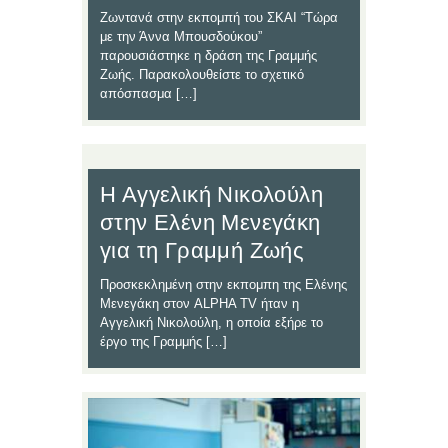
Ζωντανά στην εκπομπή του ΣΚΑΙ “Τώρα
με την Άννα Μπουσδούκου”
παρουσιάστηκε η δράση της Γραμμής
Ζωής. Παρακολουθείστε το σχετικό
απόσπασμα […]
Η Αγγελική Νικολούλη
στην Ελένη Μενεγάκη
για τη Γραμμή Ζωής
Προσκεκλημένη στην εκπομπη της Ελένης
Μενεγάκη στον ALPHA TV ήταν η
Αγγελική Νικολούλη, η οποία εξήρε το
έργο της Γραμμής […]