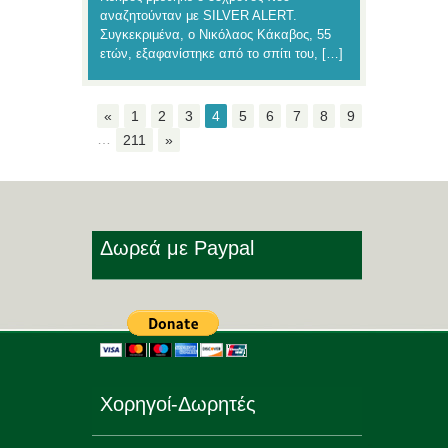
αναζητούνταν με SILVER ALERT.
Συγκεκριμένα, ο Νικόλαος Κάκαβος, 55
ετών, εξαφανίστηκε από το σπίτι του, […]
«
1
2
3
4
5
6
7
8
9
…
211
»
Δωρεά με Paypal
Χορηγοί-Δωρητές