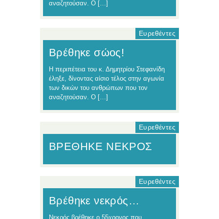
αναζητούσαν. Ο […]
Ευρεθέντες
Βρέθηκε σώος!
Η περιπέτεια του κ. Δημητρίου Στεφανίδη
έληξε, δίνοντας αίσιο τέλος στην αγωνία
των δικών του ανθρώπων που τον
αναζητούσαν. Ο […]
Ευρεθέντες
ΒΡΕΘΗΚΕ ΝΕΚΡΟΣ
Ευρεθέντες
Βρέθηκε νεκρός…
Νεκρός βρέθηκε ο 55χρονος που