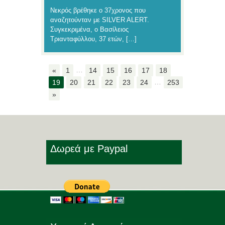
Νεκρός βρέθηκε ο 37χρονος που
αναζητούνταν με SILVER ALERT.
Συγκεκριμένα, ο Βασίλειος
Τριανταφύλλου, 37 ετών, […]
…
«
1
14
15
16
17
18
…
19
20
21
22
23
24
253
»
Δωρεά με Paypal