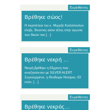
Ευρεθέντες
Βρέθηκε σώος!
Η περιπέτεια του κ. Μιχαήλ Κοιλόπουλου
έληξε, δίνοντας αίσιο τέλος στην αγωνία
των δικών του […]
Ευρεθέντες
Βρέθηκε νεκρή …
Νεκρή βρέθηκε η 63χρονη που
αναζητούνταν με SILVER ALERT.
Συγκεκριμένα, η Θεοδώρα Ντούρου, 63
ετών, […]
Ευρεθέντες
Βρέθηκε νεκρός…