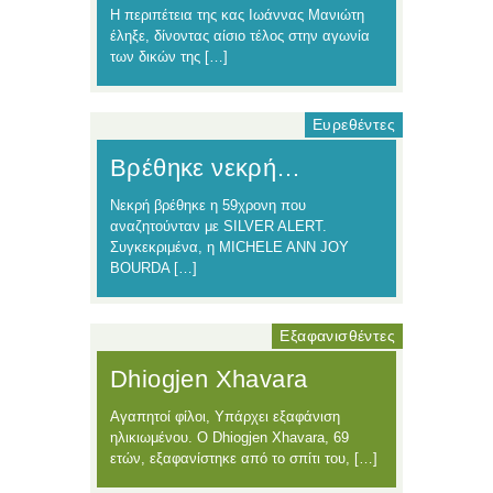
Η περιπέτεια της κας Ιωάννας Μανιώτη
έληξε, δίνοντας αίσιο τέλος στην αγωνία
των δικών της […]
Ευρεθέντες
Βρέθηκε νεκρή…
Νεκρή βρέθηκε η 59χρονη που
αναζητούνταν με SILVER ALERT.
Συγκεκριμένα, η MICHELE ANN JOY
BOURDA […]
Εξαφανισθέντες
Dhiogjen Xhavara
Αγαπητοί φίλοι, Υπάρχει εξαφάνιση
ηλικιωμένου. Ο Dhiogjen Xhavara, 69
ετών, εξαφανίστηκε από το σπίτι του, […]