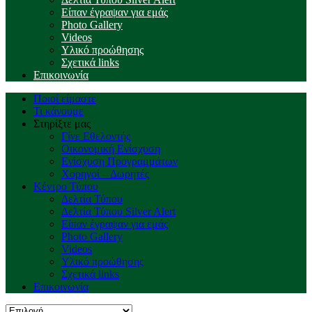
Είπαν έγραψαν για εμάς
Photo Gallery
Videos
Υλικό προώθησης
Σχετικά links
Επικοινωνία
Ποιοί είμαστε
Τι κάνουμε
Στηρίξτε μας
Γίνε Εθελοντής
Οικονομική Ενίσχυση
Ενίσχυση Προγραμμάτων
Χορηγοί – Δωρητές
Κέντρο Τύπου
Δελτία Τύπου
Δελτία Τύπου Silver Alert
Είπαν έγραψαν για εμάς
Photo Gallery
Videos
Υλικό προώθησης
Σχετικά links
Επικοινωνία