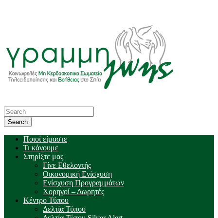
Ποιοί είμαστε
Τι κάνουμε
Στηρίξτε μας
Γίνε Εθελοντής
Οικονομική Ενίσχυση
Ενίσχυση Προγραμμάτων
Χορηγοί – Δωρητές
Κέντρο Τύπου
Δελτία Τύπου
Δελτία Τύπου Silver Alert