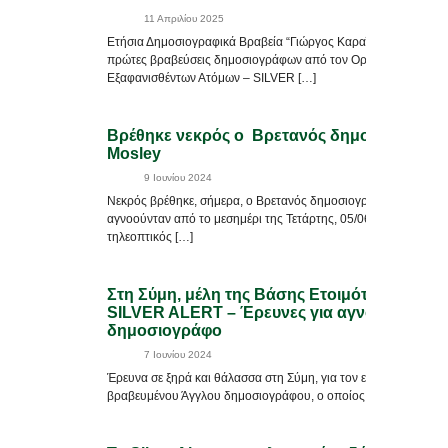
11 Απριλίου 2025
Ετήσια Δημοσιογραφικά Βραβεία “Γιώργος Καραϊβάζ” Σε κλίμα σ
πρώτες βραβεύσεις δημοσιογράφων από τον Οργανισμό Αναζή
Εξαφανισθέντων Ατόμων – SILVER […]
Βρέθηκε νεκρός ο Βρετανός δημοσιογράφος
Mosley
9 Ιουνίου 2024
Νεκρός βρέθηκε, σήμερα, ο Βρετανός δημοσιογράφος Michael 
αγνοούνταν από το μεσημέρι της Τετάρτης, 05/06/2024. Ο 67χ
τηλεοπτικός […]
Στη Σύμη, μέλη της Βάσης Ετοιμότητας Δωδ
SILVER ALERT – Έρευνες για αγνοούμενο
δημοσιογράφο
7 Ιουνίου 2024
Έρευνα σε ξηρά και θάλασσα στη Σύμη, για τον εντοπισμό 67χ
βραβευμένου Άγγλου δημοσιογράφου, ο οποίος βρίσκεται το [