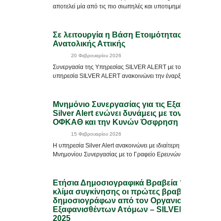
αποτελεί μία από τις πιο σιωπηλές και υποτιμημένες […]
Σε λειτουργία η Βάση Ετοιμότητας SILVER 
Ανατολικής Αττικής
20 Φεβρουαρίου 2026
Συνεργασία της Υπηρεσίας SILVER ALERT με τον Όμιλο Θυμαρ
υπηρεσία SILVER ALERT ανακοινώνει την έναρξη συνεργασίας 
Μνημόνιο Συνεργασίας για τις Εξαφανίσεις:
Silver Alert ενώνει δυνάμεις με τον Γιώργο 
ΟΦΚΑΘ και την Κυνών Όσφρηση
15 Φεβρουαρίου 2026
Η υπηρεσία Silver Alert ανακοινώνει με ιδιαίτερη ικανοποίηση
Μνημονίου Συνεργασίας με το Γραφείο Ερευνών του διεθνούς 
Ετήσια Δημοσιογραφικά Βραβεία “Γιώργος Κ
κλίμα συγκίνησης οι πρώτες βραβεύσεις
δημοσιογράφων από τον Οργανισμό Αναζή
Εξαφανισθέντων Ατόμων – SILVER ALERT γι
2025