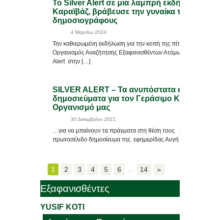
Το Silver Alert σε μια λαμπρή εκδήλωση για
Καραϊβάζ, βράβευσε την γυναίκα του και
δημοσιογράφους
4 Μαρτίου 2024
Την καθιερωμένη εκδήλωση για την κοπή της πίτας πραγματοπο
Οργανισμός Αναζήτησης Εξαφανισθέντων Ατόμων της Υπηρεσία
Alert στην […]
SILVER ALERT – Τα ανυπόστατα και συκοφα
δημοσιεύματα για τον Γεράσιμο Κουρούκλη 
Οργανισμό μας
30 Δεκεμβρίου 2021
…για να μπαίνουν τα πράγματα στη θέση τους Σχετικά με τα 
πρωτοσέλιδο δημοσίευμα της εφημερίδας Αυγή στο […]
…
1
2
3
4
5
6
14
»
Εξαφανισθέντες
YUSIF KOTI