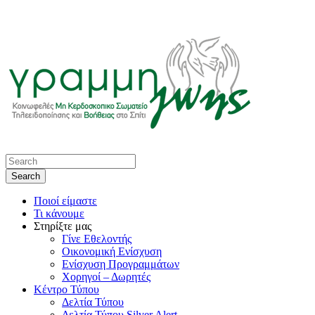
Ποιοί είμαστε
Τι κάνουμε
Στηρίξτε μας
Γίνε Εθελοντής
Οικονομική Ενίσχυση
Ενίσχυση Προγραμμάτων
Χορηγοί – Δωρητές
Κέντρο Τύπου
Δελτία Τύπου
Δελτία Τύπου Silver Alert