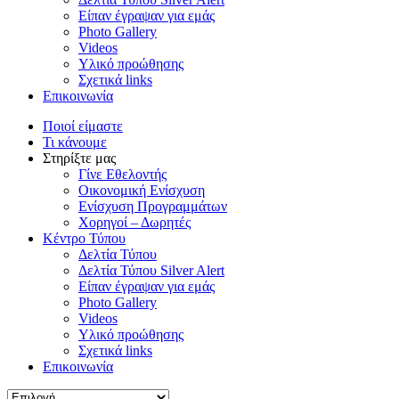
Είπαν έγραψαν για εμάς
Photo Gallery
Videos
Υλικό προώθησης
Σχετικά links
Επικοινωνία
Ποιοί είμαστε
Τι κάνουμε
Στηρίξτε μας
Γίνε Εθελοντής
Οικονομική Ενίσχυση
Ενίσχυση Προγραμμάτων
Χορηγοί – Δωρητές
Κέντρο Τύπου
Δελτία Τύπου
Δελτία Τύπου Silver Alert
Είπαν έγραψαν για εμάς
Photo Gallery
Videos
Υλικό προώθησης
Σχετικά links
Επικοινωνία