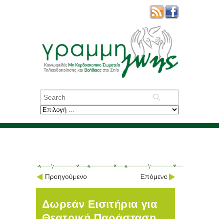
Προηγούμενο
Επόμενο
Δωρεάν Εισιτήρια για
Θεατρική Παράσταση .