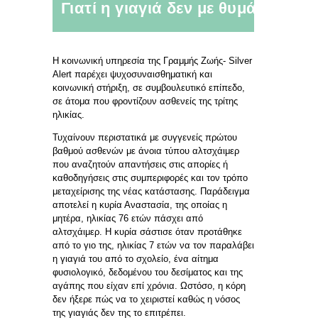
Γιατί η γιαγιά δεν με θυμάται;
Η κοινωνική υπηρεσία της Γραμμής Ζωής- Silver
Alert παρέχει ψυχοσυναισθηματική και
κοινωνική στήριξη, σε συμβουλευτικό επίπεδο,
σε άτομα που φροντίζουν ασθενείς της τρίτης
ηλικίας.
Τυχαίνουν περιστατικά με συγγενείς πρώτου
βαθμού ασθενών με άνοια τύπου αλτσχάιμερ
που αναζητούν απαντήσεις στις απορίες ή
καθοδηγήσεις στις συμπεριφορές και τον τρόπο
μεταχείρισης της νέας κατάστασης. Παράδειγμα
αποτελεί η κυρία Αναστασία, της οποίας η
μητέρα, ηλικίας 76 ετών πάσχει από
αλτσχάιμερ. Η κυρία σάστισε όταν προτάθηκε
από το γιο της, ηλικίας 7 ετών να τον παραλάβει
η γιαγιά του από το σχολείο, ένα αίτημα
φυσιολογικό, δεδομένου του δεσίματος και της
αγάπης που είχαν επί χρόνια. Ωστόσο, η κόρη
δεν ήξερε πώς να το χειριστεί καθώς η νόσος
της γιαγιάς δεν της το επιτρέπει.