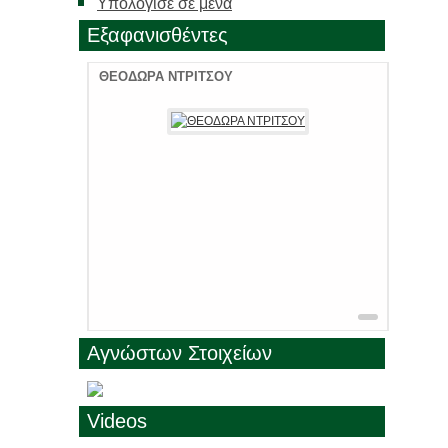
Υπολόγισε σε μένα
Εξαφανισθέντες
ΘΕΟΔΩΡΑ ΝΤΡΙΤΣΟΥ
ΜΑΡΙΑ 
Αγνώστων Στοιχείων
Videos