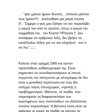
…’’ τρία χρόνια ήμουν δυνατή,…πίστευα μάλλον
πως ήμουν!!!!…(ακλούθησε μια μικρή παύση
)!!..’’Σήμερα ο γιος μου ζήτησε να τον παραλάβει
η γιαγιά του από το σχολείο, όπως η γιαγιά του
συμμαθητή του , του Κώστα’’!!Ράγισα !!, Δεν
κατάφερα να αρθρώσω λέξη, δεν βρήκα τις
κατάλληλες λέξεις για να του εξηγήσω! ..και τι
να πω’’;;;;;;
Κάλεσε στην γραμμή 1065 και έγιναν
προσπάθειες καθησυχασμού της. Είναι
σημαντικό να συνειδητοποιήσουν οι στενοί
συγγενείς του πάσχοντος με αλτσχάιμερ ότι δεν
είναι η μοναδική περίπτωση και πως δεν
υπάρχει λόγος στεναχώριας, ντροπής ή
προβληματισμού. Μάλιστα, τα παιδιά, που
παρατηρούν τη διαφορετικότητα των
αγαπημένων τους παππούδων να εξελίσσεται,
πονάνε περισσότερο. Η βέλτιστη λύση είναι να
αφήνουν οι γονείς τα παιδιά να κάνουν τις