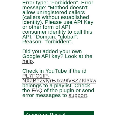
Error type: "Forbidden". Error
message: "Method doesn't
allow unregistered callers
(callers without established
identity). Please use API Key
or other form of API
consumer identity to call this
API." Domain: "global".
Reason: "forbidden".
Did you added your own
Google API key? Look at the
help
.
Check in YouTube if the id
PL7FO1fP-
NXaBeZylyrEJxa9fyBZZKl3kw
belongs to a playlist. Check
the
FAQ
of the plugin or send
error messages to
support
.
Δωρεά με Paypal