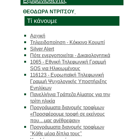
Εξαφανισθέντες
ΘΕΟΔΩΡΑ ΝΤΡΙΤΣΟΥ
Τί κάνουμε
Αρχική
Τηλεειδοποίηση - Κόκκινο Κουμπί
Silver Alert
Πότε ενεργοποιείται - Δικαιολογητικά
1065 - Εθνική Τηλεφωνική Γραμμή
SOS για Ηλικιωμένους
116123 - Ευρωπαϊκή Τηλεφωνική
Γραμμή Ψυχολογικής Υποστήριξης
Ενηλίκων
Πανελλήνια Τράπεζα Αίματος για την
τρίτη ηλικία
Προγράμματα διανομής τροφίμων
«Προσφέρουμε τροφή σε εκείνους
που…μας ανέθρεψαν»
Προγράμματα διανομής τροφίμων
"Κάθε μέρα δίπλα τους"