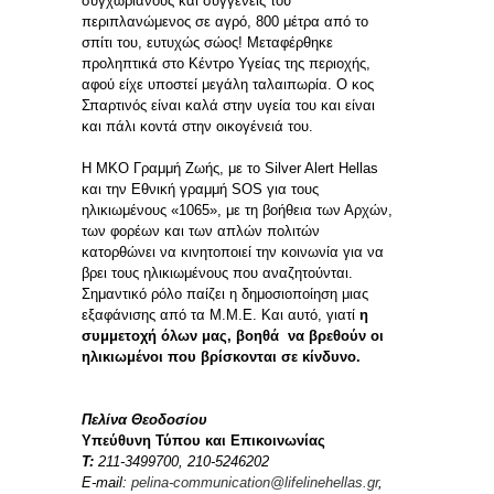
συγχωριανούς και συγγενείς του
περιπλανώμενος σε αγρό, 800 μέτρα από το
σπίτι του, ευτυχώς σώος! Μεταφέρθηκε
προληπτικά στο Κέντρο Υγείας της περιοχής,
αφού είχε υποστεί μεγάλη ταλαιπωρία. Ο κος
Σπαρτινός είναι καλά στην υγεία του και είναι
και πάλι κοντά στην οικογένειά του.
Η ΜΚΟ Γραμμή Ζωής, με το Silver Alert Hellas
και την Εθνική γραμμή SOS για τους
ηλικιωμένους «1065», με τη βοήθεια των Αρχών,
των φορέων και των απλών πολιτών
κατορθώνει να κινητοποιεί την κοινωνία για να
βρει τους ηλικιωμένους που αναζητούνται.
Σημαντικό ρόλο παίζει η δημοσιοποίηση μιας
εξαφάνισης από τα Μ.Μ.Ε. Και αυτό, γιατί
η
συμμετοχή όλων μας, βοηθά να βρεθούν οι
ηλικιωμένοι που βρίσκονται σε κίνδυνο.
Πελίνα Θεοδοσίου
Υπεύθυνη Τύπου και Επικοινωνίας
Τ
:
211-3499700, 210-5246202
E-mail:
pelina-communication@lifelinehellas.gr
,