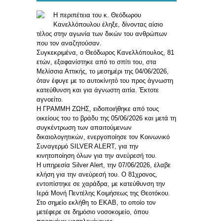
Η περιπέτεια του κ. Θεόδωρου
Κανελλόπουλου έληξε, δίνοντας αίσιο
τέλος στην αγωνία των δικών του ανθρώπων
που τον αναζητούσαν.
Συγκεκριμένα, ο Θεόδωρος Κανελλόπουλος, 81
ετών, εξαφανίστηκε από το σπίτι του, στα
Μελίσσια Αττικής, το μεσημέρι της 04/06/2026,
όταν έφυγε με το αυτοκίνητό του προς άγνωστη
κατεύθυνση και για άγνωστη αιτία. Έκτοτε
αγνοείτο.
Η ΓΡΑΜΜΗ ΖΩΗΣ, ειδοποιήθηκε από τους
οικείους του το βράδυ της 05/06/2026 και μετά τη
συγκέντρωση των απαιτούμενων
δικαιολογητικών, ενεργοποίησε τον Κοινωνικό
Συναγερμό SILVER ALERT, για την
κινητοποίηση όλων για την ανεύρεσή του.
Η υπηρεσία Silver Alert, την 07/06/2026, έλαβε
κλήση για την ανεύρεσή του. Ο 81χρονος,
εντοπίστηκε σε χαράδρα, με κατεύθυνση την
Ιερά Μονή Πεντέλης Κοιμήσεως της Θεοτόκου.
Στο σημείο εκλήθη το ΕΚΑΒ, το οποίο τον
μετέφερε σε δημόσιο νοσοκομείο, όπου