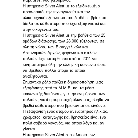
παραμένει νοσηλευόμενος.
Η υπηρεσία Silver Alert με το εξειδικευμένο
προσωπικό, την τεχνογνωσία και τον
υλικοτεχνικό εξοπλισμό που διαθέτει, βρίσκεται
δίπλα σε κάθε άτομο που έχει εξαφανιστεί και
στην οικογένειά του.
Η υπηρεσία Silver Alert με την βοήθεια των 25
ομάδων διάσωσης, των 28.000 εθελοντών σε
όλη τη χώρα, των Εισαγγελικών και
Αστυνομικών Αρχών, φορέων και απλών
πολιτών έχει κατορθώσει από το 2011 να
κινητοποιήσει όλη την ελληνική κοινωνία ώστε
να βρεθούν πολλά άτομα τα οποία
αναζητούνται.
Σημαντικό ρόλο παίζει η δημοσιοποίηση μιας
εξαφάνισης από τα Μ.Μ.Ε. και τα μέσα
κοινωνικής δικτύωσης για την ενημέρωση των
πολιτών, γιατί η συμμετοχή όλων μας, βοηθά να
βρεθεί κάθε άτομο που βρίσκονται σε κίνδυνο.
Η εξαφάνιση ενός ατόμου ανεξαρτήτως ηλικίας,
χρώματος, καταγωγής και θρησκείας είναι ένα
πολύ σοβαρό γεγονός, για όποιο λόγο και αν
γίνεται.
Η υπηρεσία Silver Alert στο πλαίσιο των