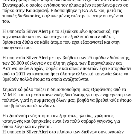
Συναγερμό, ο οποίος εντόπισε τον ηλικιωμένο περιπλανώμενο σε
πάρκο στην Καισαριανή. Ειδοποιήθηκε η ΕΛ.ΑΣ. και, μετά τις
τυπικές διαδικασίες, ο ηλικιωμένος επέστρεψε στην οικογένεια
του.
Η υπηρεσία Silver Alert με το εξειδικευμένο προσωπικό, την
τεχνογνωσία και τον υλικοτεχνικό εξοπλισμό που διαθέτει,
βρίσκεται δίπλα σε κάθε άτομο που έχει εξαφανιστεί και στην
οικογένειά του.
Η υπηρεσία Silver Alert με την βοήθεια των 25 ομάδων διάσωσης,
των 28.000 εθελοντών σε όλη τη χώρα, των Εισαγγελικών και
Αστυνομικών Αρχών, φορέων και απλών πολιτών έχει κατορθώσει
από το 2011 να κινητοποιήσει όλη την ελληνική κοινωνία ώστε να
βρεθούν πολλά άτομα τα οποία αναζητούνται.
Σημαντικό ρόλο παίζει η δημοσιοποίηση μιας εξαφάνισης από τα
Μ.Μ.Ε. και τα μέσα κοινωνικής δικτύωσης για την ενημέρωση των
πολιτών, γιατί η συμμετοχή όλων μας, βοηθά να βρεθεί κάθε άτομο
που βρίσκονται σε κίνδυνο.
Η εξαφάνιση ενός ατόμου ανεξαρτήτως ηλικίας, χρώματος,
καταγωγής και θρησκείας είναι ένα πολύ σοβαρό γεγονός, για
όποιο λόγο και αν γίνεται.
Η υπηρεσία Silver Alert στο πλαίσιο των διεθνών συνεργασιών