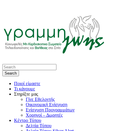
Ποιοί είμαστε
Τι κάνουμε
Στηρίξτε μας
Γίνε Εθελοντής
Οικονομική Ενίσχυση
Ενίσχυση Προγραμμάτων
Χορηγοί – Δωρητές
Κέντρο Τύπου
Δελτία Τύπου
Δελτία Τύπου Silver Alert