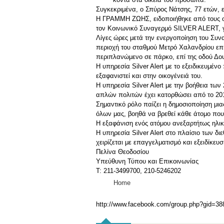
Συγκεκριμένα, ο Σπύρος Νάτσης, 77 ετών, ε
Η ΓΡΑΜΜΗ ΖΩΗΣ, ειδοποιήθηκε από τους οι
τον Κοινωνικό Συναγερμό SILVER ALERT, γι
Λίγες ώρες μετά την ενεργοποίηση του Συν
περιοχή του σταθμού Μετρό Χαλανδρίου επί 
περιπλανώμενο σε πάρκο, επί της οδού Δου
Η υπηρεσία Silver Alert με το εξειδικευμέν
εξαφανιστεί και στην οικογένειά του.
Η υπηρεσία Silver Alert με την βοήθεια τ
απλών πολιτών έχει κατορθώσει από το 201
Σημαντικό ρόλο παίζει η δημοσιοποίηση μια
όλων μας, βοηθά να βρεθεί κάθε άτομο που 
Η εξαφάνιση ενός ατόμου ανεξαρτήτως ηλικί
Η υπηρεσία Silver Alert στο πλαίσιο των δ
χειρίζεται με επαγγελματισμό και εξειδίκευ
Πελίνα Θεοδοσίου
Υπεύθυνη Τύπου και Επικοινωνίας
Τ: 211-3499700, 210-5246202
Home
http://www.facebook.com/group.php?gid=3