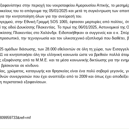
ξαφανίστηκε στην περιοχή του νεκροταφείου Αμαρουσίου Αττικής, το μεσημέρ
κείους του το απόγευμα της 05/01/2025 και μετά τη συγκέντρωση των απαι
α την κινητοποίηση όλων για την ανεύρεσή του.
αγερμού, στην Εθνική Γραμμή SOS 1065, έφτασαν μαρτυρίες από πολίτες, ό
της οδού Δουκίσσης Πλακεντίας. Το πρωί της 06/01/2025, Αστυνομικοί της Ο
κίσσης Πλακεντίας στο Χαλάνδρι. Ειδοποιήθηκαν οι συγγενείς και ο κ. Σπύρ
ο προσωπικό, την τεχνογνωσία και τον υλικοτεχνικό εξοπλισμό που διαθέτει, 
ων 25 ομάδων διάσωσης, των 28.000 εθελοντών σε όλη τη χώρα, των Εισαγγε
1 να κινητοποιήσει όλη την ελληνική κοινωνία ώστε να βρεθούν πολλά άτομ
ς εξαφάνισης από τα Μ.Μ.Ε. και τα μέσα κοινωνικής δικτύωσης για την ενη
βρίσκονται σε κίνδυνο.
ας, χρώματος, καταγωγής και θρησκείας είναι ένα πολύ σοβαρό γεγονός, για
ιεθνών συνεργασιών που έχει αναπτύξει από το 2009 και όπως έχει αποδείξε
ση περιστατικά εξαφανίσεων.
8809959733&ref=mf