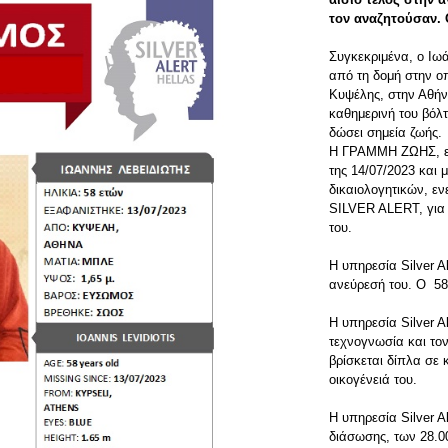
τον αναζητούσαν. 
Συγκεκριμένα, ο Ιωά
από τη δομή στην οπ
Κυψέλης, στην Αθήνα
καθημερινή του βόλτ
δώσει σημεία ζωής.
Η ΓΡΑΜΜΗ ΖΩΗΣ, ειδ
της 14/07/2023 και
δικαιολογητικών, ε
SILVER ALERT, για 
του.
Η υπηρεσία Silver Al
ανεύρεσή του. Ο 58
Η υπηρεσία Silver A
τεχνογνωσία και τον
βρίσκεται δίπλα σε 
οικογένειά του.
Η υπηρεσία Silver A
διάσωσης, των 28.0