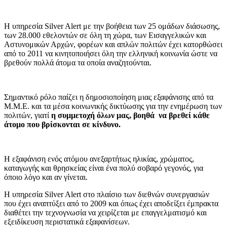
Η υπηρεσία Silver Alert με την βοήθεια των 25 ομάδων διάσωσης,
των 28.000 εθελοντών σε όλη τη χώρα, των Εισαγγελικών και
Αστυνομικών Αρχών, φορέων και απλών πολιτών έχει κατορθώσει
από το 2011 να κινητοποιήσει όλη την ελληνική κοινωνία ώστε να
βρεθούν πολλά άτομα τα οποία αναζητούνται.
Σημαντικό ρόλο παίζει η δημοσιοποίηση μιας εξαφάνισης από τα
Μ.Μ.Ε. και τα μέσα κοινωνικής δικτύωσης για την ενημέρωση των
πολιτών, γιατί
η συμμετοχή όλων μας, βοηθά να βρεθεί κάθε
άτομο που βρίσκονται σε κίνδυνο.
Η εξαφάνιση ενός ατόμου ανεξαρτήτως ηλικίας, χρώματος,
καταγωγής και θρησκείας είναι ένα πολύ σοβαρό γεγονός, για
όποιο λόγο και αν γίνεται.
Η υπηρεσία Silver Alert στο πλαίσιο των διεθνών συνεργασιών
που έχει αναπτύξει από το 2009 και όπως έχει αποδείξει έμπρακτα
διαθέτει την τεχνογνωσία να χειρίζεται με επαγγελματισμό και
εξειδίκευση περιστατικά εξαφανίσεων.