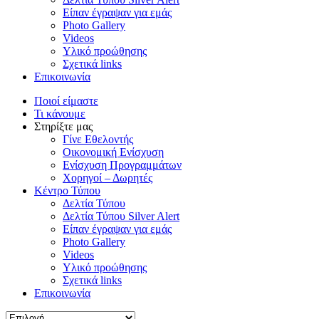
Είπαν έγραψαν για εμάς
Photo Gallery
Videos
Υλικό προώθησης
Σχετικά links
Επικοινωνία
Ποιοί είμαστε
Τι κάνουμε
Στηρίξτε μας
Γίνε Εθελοντής
Οικονομική Ενίσχυση
Ενίσχυση Προγραμμάτων
Χορηγοί – Δωρητές
Κέντρο Τύπου
Δελτία Τύπου
Δελτία Τύπου Silver Alert
Είπαν έγραψαν για εμάς
Photo Gallery
Videos
Υλικό προώθησης
Σχετικά links
Επικοινωνία