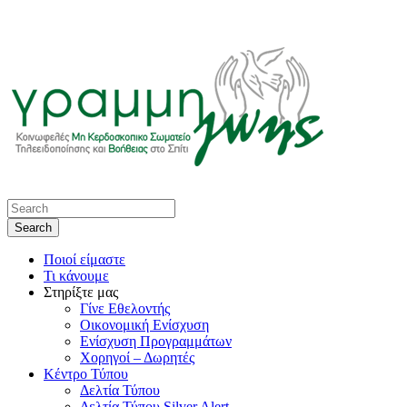
Ποιοί είμαστε
Τι κάνουμε
Στηρίξτε μας
Γίνε Εθελοντής
Οικονομική Ενίσχυση
Ενίσχυση Προγραμμάτων
Χορηγοί – Δωρητές
Κέντρο Τύπου
Δελτία Τύπου
Δελτία Τύπου Silver Alert