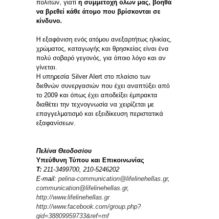
πολιτών, γιατί
η συμμετοχή όλων μας, βοηθά
να βρεθεί κάθε άτομο που βρίσκονται σε
κίνδυνο.
Η εξαφάνιση ενός ατόμου ανεξαρτήτως ηλικίας,
χρώματος, καταγωγής και θρησκείας είναι ένα
πολύ σοβαρό γεγονός, για όποιο λόγο και αν
γίνεται.
Η υπηρεσία Silver Alert στο πλαίσιο των
διεθνών συνεργασιών που έχει αναπτύξει από
το 2009 και όπως έχει αποδείξει έμπρακτα
διαθέτει την τεχνογνωσία να χειρίζεται με
επαγγελματισμό και εξειδίκευση περιστατικά
εξαφανίσεων.
Πελίνα Θεοδοσίου
Υπεύθυνη Τύπου και Επικοινωνίας
Τ
:
211-3499700, 210-5246202
E-mail:
pelina-communication@lifelinehellas.gr
,
communication@lifelinehellas.gr
,
http://www.lifelinehellas.gr
http://www.facebook.com/group.php?
gid=38809959733&ref=mf