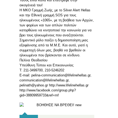
Τάσος είναι καλά και επέστρεψε στην
οικογένειά του!
Η ΜΚΟ Γραμμή Ζωής, με το Silver Alert Hellas
και την Εθνική γραμμή SOS για τους
ηλικιωμένους «1065», με τη βοήθεια των Αρχών,
των φορέων και των απλών πολιτών
κατορθώνει να κινητοποιεί την κοινωνία για να
βρει τους ηλικιωμένους που αναζητούνται.
Σημαντικό ρόλο παίζει η δημοσιοποίηση μιας
εξαφάνισης από τα Μ.Μ.Ε. Και αυτό, γιατί η
συμμετοχή όλων μας, βοηθά να βρεθούν οι
ηλικιωμένοι που βρίσκονται σε κίνδυνο.
Πελίνα Θεοδοσίου
Υπεύθυνη Τύπου και Επικοινωνίας
Τ: 211-3499700, 210-5246202
E-mail: pelina-communication@lifelinehellas.gr,
communication@lifelinehellas.gr,
pelinath@yahoo.gr http://www.lifelinehellas.gr
http://www.facebook.com/group.php?
gid=38809959733&ref=mf