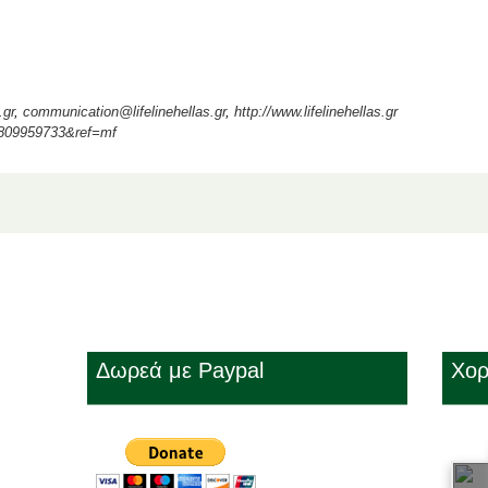
.gr
,
communication@lifelinehellas.gr
,
http://www.lifelinehellas.gr
8809959733&ref=mf
Δωρεά με Paypal
Χορ