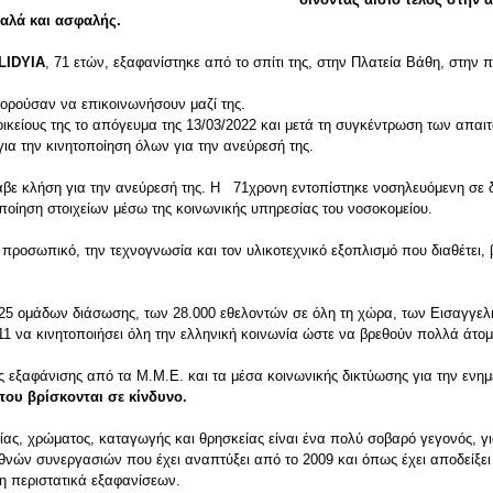
 καλά και ασφαλής.
LIDYIA
, 71 ετών, εξαφανίστηκε από το σπίτι της, στην Πλατεία Βάθη, στην 
πορούσαν να επικοινωνήσουν μαζί της.
κείους της το απόγευμα της 13/03/2022 και μετά τη συγκέντρωση των απαι
α την κινητοποίηση όλων για την ανεύρεσή της.
έλαβε κλήση για την ανεύρεσή της. Η 71χρονη εντοπίστηκε νοσηλευόμενη σε 
οίηση στοιχείων μέσω της κοινωνικής υπηρεσίας του νοσοκομείου.
ο προσωπικό, την τεχνογνωσία και τον υλικοτεχνικό εξοπλισμό που διαθέτει, 
ων 25 ομάδων διάσωσης, των 28.000 εθελοντών σε όλη τη χώρα, των Εισαγγε
1 να κινητοποιήσει όλη την ελληνική κοινωνία ώστε να βρεθούν πολλά άτομ
ας εξαφάνισης από τα Μ.Μ.Ε. και τα μέσα κοινωνικής δικτύωσης για την ενη
που βρίσκονται σε κίνδυνο.
ας, χρώματος, καταγωγής και θρησκείας είναι ένα πολύ σοβαρό γεγονός, για
ιεθνών συνεργασιών που έχει αναπτύξει από το 2009 και όπως έχει αποδείξε
ση περιστατικά εξαφανίσεων.