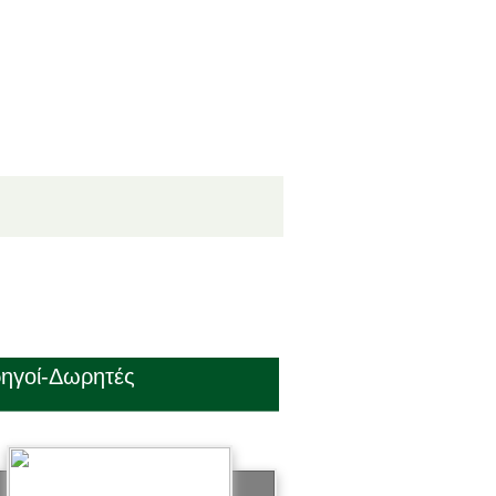
ηγοί-Δωρητές