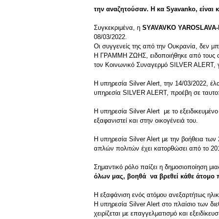
την αναζητούσαν. Η κα
Syavanko
, είναι
Συγκεκριμένα, η
SYAVAVKO YAROSLAVA-
08/03/2022.
Οι συγγενείς της από την Ουκρανία, δεν μ
Η ΓΡΑΜΜΗ ΖΩΗΣ, ειδοποιήθηκε από τους οι
τον Κοινωνικό Συναγερμό SILVER ALERT, γι
Η υπηρεσία Silver Alert, την 14/03/2022, 
υπηρεσία SILVER ALERT, προέβη σε ταυτοπ
Η υπηρεσία Silver Alert με το εξειδικευμέν
εξαφανιστεί και στην οικογένειά του.
Η υπηρεσία Silver Alert με την βοήθεια τ
απλών πολιτών έχει κατορθώσει από το 201
Σημαντικό ρόλο παίζει η δημοσιοποίηση μι
όλων μας, βοηθά να βρεθεί κάθε άτομο 
Η εξαφάνιση ενός ατόμου ανεξαρτήτως ηλικί
Η υπηρεσία Silver Alert στο πλαίσιο των δ
χειρίζεται με επαγγελματισμό και εξειδίκευ