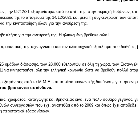
ών, την 08/12/21 εξαφανίστηκε από το σπίτι της, στην περιοχή Ευζώνων, στ
κείους της το απόγευμα της 14/12/2021 και μετά τη συγκέντρωση των απαι
α την κινητοποίηση όλων για την ανεύρεσή της.
λαβε κλήση για την ανεύρεσή της. Η ηλικιωμένη βρέθηκε σώα!
ο προσωπικό, την τεχνογνωσία και τον υλικοτεχνικό εξοπλισμό που διαθέτει, 
ων 25 ομάδων διάσωσης, των 28.000 εθελοντών σε όλη τη χώρα, των Εισαγγε
1 να κινητοποιήσει όλη την ελληνική κοινωνία ώστε να βρεθούν πολλά άτομ
ας εξαφάνισης από τα Μ.Μ.Ε. και τα μέσα κοινωνικής δικτύωσης για την ενη
που βρίσκονται σε κίνδυνο.
ας, χρώματος, καταγωγής και θρησκείας είναι ένα πολύ σοβαρό γεγονός, για
ιεθνών συνεργασιών που έχει αναπτύξει από το 2009 και όπως έχει αποδείξε
ση περιστατικά εξαφανίσεων.