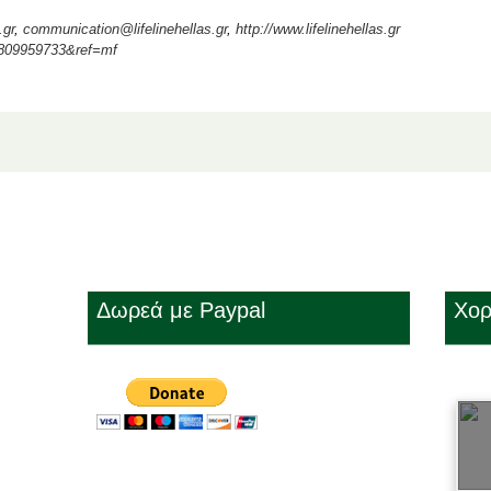
.gr
,
communication@lifelinehellas.gr
,
http://www.lifelinehellas.gr
8809959733&ref=mf
Δωρεά με Paypal
Χορ