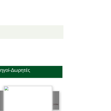
ηγοί-Δωρητές