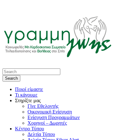
Ποιοί είμαστε
Τι κάνουμε
Στηρίξτε μας
Γίνε Εθελοντής
Οικονομική Ενίσχυση
Ενίσχυση Προγραμμάτων
Χορηγοί – Δωρητές
Κέντρο Τύπου
Δελτία Τύπου
Δελτία Τύπου Silver Alert