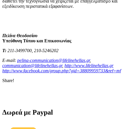
διαθέτει την τεχνογνωσία να χειρίζεται με επαγγελματισμό και
εξειδίκευση περιστατικά εξαφανίσεων.
Πελίνα Θεοδοσίου
Υπεύθυνη Τύπου και Επικοινωνίας
Τ
:
211-3499700, 210-5246202
E-mail:
pelina-communication@lifelinehellas.gr
,
communication@lifelinehellas.gr
,
http://www.lifelinehellas.gr
http://www.facebook.com/group.php?gid=38809959733&ref=mf
Share!
Δωρεά με Paypal