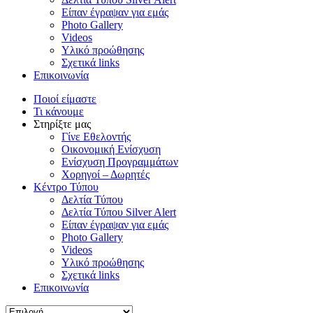
Είπαν έγραψαν για εμάς
Photo Gallery
Videos
Υλικό προώθησης
Σχετικά links
Επικοινωνία
Ποιοί είμαστε
Τι κάνουμε
Στηρίξτε μας
Γίνε Εθελοντής
Οικονομική Ενίσχυση
Ενίσχυση Προγραμμάτων
Χορηγοί – Δωρητές
Κέντρο Τύπου
Δελτία Τύπου
Δελτία Τύπου Silver Alert
Είπαν έγραψαν για εμάς
Photo Gallery
Videos
Υλικό προώθησης
Σχετικά links
Επικοινωνία