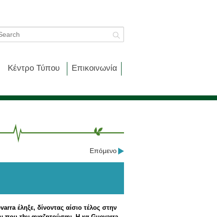
Κέντρο Τύπου
Επικοινωνία
Επόμενο
varra
έληξε, δίνοντας αίσιο τέλος στην
 που τ
h
ν αναζητούσαν.
H
κα
Guevarra
,