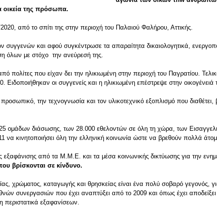
τα οικεία της πρόσωπα.
2020, από το σπίτι της στην περιοχή του Παλαιού Φαλήρου, Αττικής.
 των συγγενών και αφού συγκέντρωσε τα απαραίτητα δικαιολογητικά, ενεργ
ηση όλων με στόχο την ανεύρεσή της.
ς από πολίτες που είχαν δει την ηλικιωμένη στην περιοχή του Παγρατίου. Τελ
. Ειδοποιήθηκαν οι συγγενείς και η ηλικιωμένη επέστρεψε στην οικογένειά 
ο προσωπικό, την τεχνογνωσία και τον υλικοτεχνικό εξοπλισμό που διαθέτει, 
ων 25 ομάδων διάσωσης, των 28.000 εθελοντών σε όλη τη χώρα, των Εισαγγε
1 να κινητοποιήσει όλη την ελληνική κοινωνία ώστε να βρεθούν πολλά άτομ
ας εξαφάνισης από τα Μ.Μ.Ε. και τα μέσα κοινωνικής δικτύωσης για την ενη
που βρίσκονται σε κίνδυνο.
ας, χρώματος, καταγωγής και θρησκείας είναι ένα πολύ σοβαρό γεγονός, για
ιεθνών συνεργασιών που έχει αναπτύξει από το 2009 και όπως έχει αποδείξε
ση περιστατικά εξαφανίσεων.