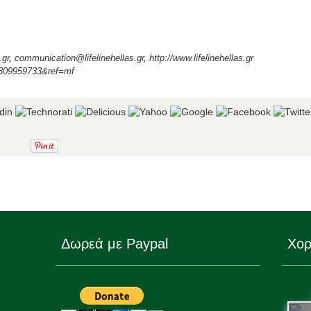
.gr
,
communication@lifelinehellas.gr
,
http://www.lifelinehellas.gr
8809959733&ref=mf
Δωρεά με Paypal
Χορ