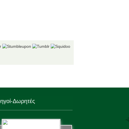
ηγοί-Δωρητές