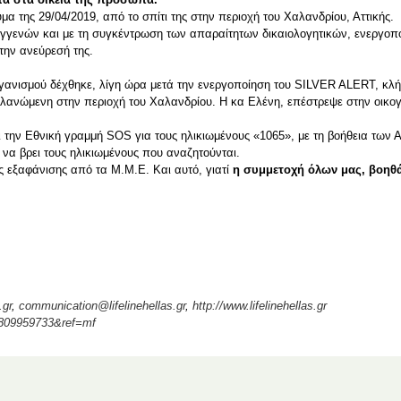
α της 29/04/2019, από το σπίτι της στην περιοχή του Χαλανδρίου, Αττικής.
ενών και με τη συγκέντρωση των απαραίτητων δικαιολογητικών, ενεργοπο
 την ανεύρεσή της.
ανισμού δέχθηκε, λίγη ώρα μετά την ενεργοποίηση του SILVER ALERT, κλήσ
λανώμενη στην περιοχή του Χαλανδρίου. Η κα Ελένη, επέστρεψε στην οικογέ
και την Εθνική γραμμή SOS για τους ηλικιωμένους «1065», με τη βοήθεια τ
 να βρει τους ηλικιωμένους που αναζητούνται.
ς εξαφάνισης από τα Μ.Μ.Ε. Και αυτό, γιατί
η συμμετοχή όλων μας, βοηθά
.gr
,
communication@lifelinehellas.gr
,
http://www.lifelinehellas.gr
8809959733&ref=mf