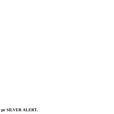
ν με
SILVER
ALERT
.