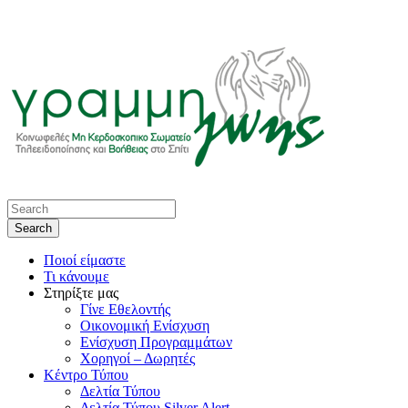
Ποιοί είμαστε
Τι κάνουμε
Στηρίξτε μας
Γίνε Εθελοντής
Οικονομική Ενίσχυση
Ενίσχυση Προγραμμάτων
Χορηγοί – Δωρητές
Κέντρο Τύπου
Δελτία Τύπου
Δελτία Τύπου Silver Alert