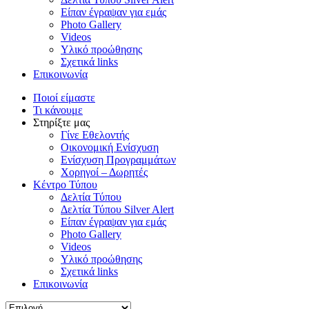
Είπαν έγραψαν για εμάς
Photo Gallery
Videos
Υλικό προώθησης
Σχετικά links
Επικοινωνία
Ποιοί είμαστε
Τι κάνουμε
Στηρίξτε μας
Γίνε Εθελοντής
Οικονομική Ενίσχυση
Ενίσχυση Προγραμμάτων
Χορηγοί – Δωρητές
Κέντρο Τύπου
Δελτία Τύπου
Δελτία Τύπου Silver Alert
Είπαν έγραψαν για εμάς
Photo Gallery
Videos
Υλικό προώθησης
Σχετικά links
Επικοινωνία