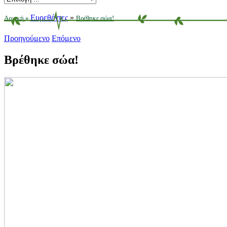
Ευρεθέντες
»
Αρχική
»
Βρέθηκε σώα!
Προηγούμενο
Επόμενο
Βρέθηκε σώα!