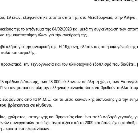
, 19 ετών, εξαφανίστηκε από το σπίτι της, στο Μεταξουργείο, στην Αθήνα, 
κείους της το απόγευμα της 04/02/2023 και μετά τη συγκέντρωση των απαι
α την κινητοποίηση όλων για την ανεύρεσή της.
λαβε κλήση για την ανεύρεσή της. Η 19χρονη, βλέποντας ότι η οικογένειά τη
ι καλά και ασφαλής.
ο προσωπικό, την τεχνογνωσία και τον υλικοτεχνικό εξοπλισμό που διαθέτει, 
ων 25 ομάδων διάσωσης, των 28.000 εθελοντών σε όλη τη χώρα, των Εισαγγε
1 να κινητοποιήσει όλη την ελληνική κοινωνία ώστε να βρεθούν πολλά άτομ
ας εξαφάνισης από τα Μ.Μ.Ε. και τα μέσα κοινωνικής δικτύωσης για την ενη
που βρίσκονται σε κίνδυνο.
ας, χρώματος, καταγωγής και θρησκείας είναι ένα πολύ σοβαρό γεγονός, για
ιεθνών συνεργασιών που έχει αναπτύξει από το 2009 και όπως έχει αποδείξε
ση περιστατικά εξαφανίσεων.