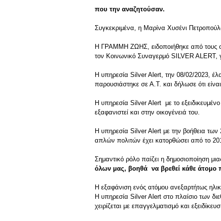
που την αναζητούσαν.
Συγκεκριμένα, η Μαρίνα Χυσένι Πετροπούλου
Η ΓΡΑΜΜΗ ΖΩΗΣ, ειδοποιήθηκε από τους οι
τον Κοινωνικό Συναγερμό SILVER ALERT, γι
Η υπηρεσία Silver Alert, την 08/02/2023, έ
παρουσιάστηκε σε Α.Τ. και δήλωσε ότι είνα
Η υπηρεσία Silver Alert με το εξειδικευμέν
εξαφανιστεί και στην οικογένειά του.
Η υπηρεσία Silver Alert με την βοήθεια τ
απλών πολιτών έχει κατορθώσει από το 201
Σημαντικό ρόλο παίζει η δημοσιοποίηση μι
όλων μας, βοηθά να βρεθεί κάθε άτομο 
Η εξαφάνιση ενός ατόμου ανεξαρτήτως ηλικί
Η υπηρεσία Silver Alert στο πλαίσιο των δ
χειρίζεται με επαγγελματισμό και εξειδίκευ