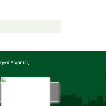
ηγοί-Δωρητές