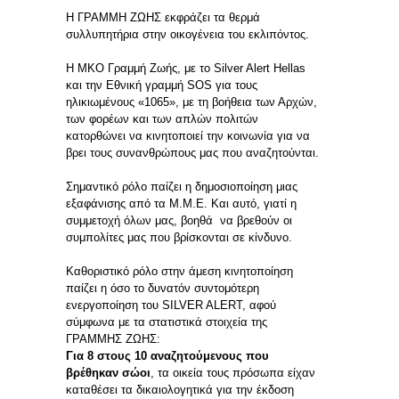
Η ΓΡΑΜΜΗ ΖΩΗΣ εκφράζει τα θερμά
συλλυπητήρια στην οικογένεια του εκλιπόντος.
Η ΜΚΟ Γραμμή Ζωής, με το Silver Alert Hellas
και την Εθνική γραμμή SOS για τους
ηλικιωμένους «1065», με τη βοήθεια των Αρχών,
των φορέων και των απλών πολιτών
κατορθώνει να κινητοποιεί την κοινωνία για να
βρει τους συνανθρώπους μας που αναζητούνται.
Σημαντικό ρόλο παίζει η δημοσιοποίηση μιας
εξαφάνισης από τα Μ.Μ.Ε. Και αυτό, γιατί η
συμμετοχή όλων μας, βοηθά να βρεθούν οι
συμπολίτες μας που βρίσκονται σε κίνδυνο.
Καθοριστικό ρόλο στην άμεση κινητοποίηση
παίζει η όσο το δυνατόν συντομότερη
ενεργοποίηση του SILVER ALERT, αφού
σύμφωνα με τα στατιστικά στοιχεία της
ΓΡΑΜΜΗΣ ΖΩΗΣ:
Για 8 στους 10 αναζητούμενους που
βρέθηκαν σώοι
, τα οικεία τους πρόσωπα είχαν
καταθέσει τα δικαιολογητικά για την έκδοση