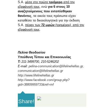
S.A.
μέσα στο πρώτο
τριήμερο
από την
εξαφάνισή τους
, ενώ
γ
ια 6 στους 10
αναζητούμενους που εντοπίσθηκαν
θανόντες
, τα οικεία τους πρόσωπα είχαν
καταθέσει τα δικαιολογητικά για την έκδοση
S.A.
πέραν των
72 ωρών
(τριημέρου) από την
εξαφάνισή τους
.
Πελίνα Θεοδοσίου
Υπεύθυνη Τύπου και Επικοινωνίας
Τ
:
211-3499700, 210-5246202
E-mail:
pelina-communication@lifelinehellas.gr
,
communication@lifelinehellas.gr
http://www.lifelinehellas.gr
http://www.facebook.com/group.php?
gid=38809959733&ref=mf
Share!