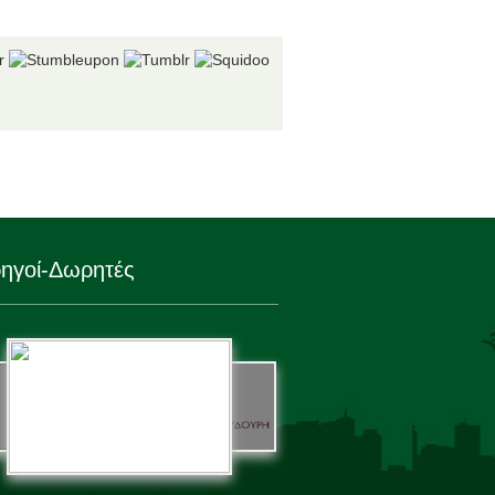
ηγοί-Δωρητές