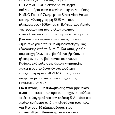
επρόκειτο για την αναζητούμενη…
Η ΓΡΑΜΜΗ ΖΩΗΣ εκφράζει τα θερμά
συλλυπητήρια στην οικογένεια της εκλιπούσας.
Η ΜΚΟ Γραμμή Ζωής, με το Silver Alert Hellas
και την Εθνική γραμμή SOS για τους
ηλικιωμένους «1065», με τη βοήθεια των Αρχών,
των φορέων και των απλών πολιτών
κατορθώνει να κινητοποιεί την κοινωνία για να
βρει τους ηλικιωμένους που αναζητούνται.
Σημαντικό ρόλο παίζει η δημοσιοποίηση μιας
εξαφάνισης από τα Μ.Μ.Ε. Και αυτό, γιατί η
συμμετοχή όλων μας, βοηθά να βρεθούν οι
ηλικιωμένοι που βρίσκονται σε κίνδυνο.
Καθοριστικό ρόλο στην άμεση κινητοποίηση
παίζει η όσο το δυνατόν συντομότερη
ενεργοποίηση του SILVER ALERT, αφού
σύμφωνα με τα στατιστικά στοιχεία της
ΓΡΑΜΜΗΣ ΖΩΗΣ:
Για 8 στους 10 ηλικιωμένους που βρέθηκαν
σώοι
, τα οικεία τους πρόσωπα είχαν καταθέσει
τα δικαιολογητικά για την έκδοση S.A.
μέσα στο
πρώτο
τριήμερο
από την εξαφάνισή τους
, ενώ
γ
ια 6 στους 10 ηλικιωμένους που
εντοπίσθηκαν θανόντες
, τα οικεία τους