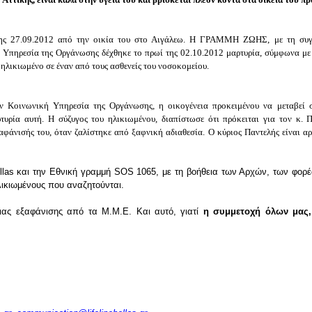
της 27.09.2012 από την οικία του στο Αιγάλεω. Η ΓΡΑΜΜΗ ΖΩΗΣ, με τη συγ
 Υπηρεσία της Οργάνωσης δέχθηκε το πρωί της 02.10.2012 μαρτυρία, σύμφωνα με
 ηλικιωμένο σε έναν από τους ασθενείς του νοσοκομείου.
ν Κοινωνική Υπηρεσία της Οργάνωσης, η οικογένεια προκειμένου να μεταβεί 
τυρία αυτή. Η σύζυγος του ηλικιωμένου, διαπίστωσε ότι πρόκειται για τον κ. Π
φάνισής του, όταν ζαλίστηκε από ξαφνική αδιαθεσία. Ο κύριος Παντελής είναι αρ
ellas και την Εθνική γραμμή SOS 1065, με τη βοήθεια των Αρχών, των φο
ηλικιωμένους που αναζητούνται.
μιας εξαφάνισης από τα Μ.Μ.Ε. Και αυτό, γιατί
η συμμετοχή όλων μας,