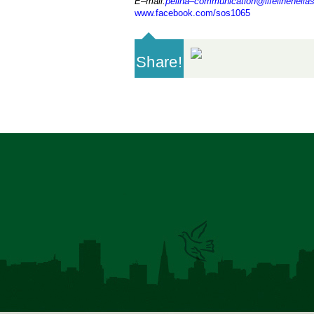
E
–
mail
:
pelina
–
communication
@
lifelinehella
www.facebook.com/sos1065
Share!