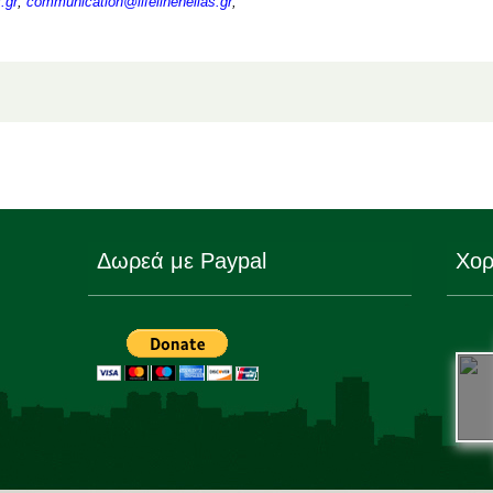
s
.
gr
,
communication
@
lifelinehellas
.
gr
,
Δωρεά με Paypal
Χορ