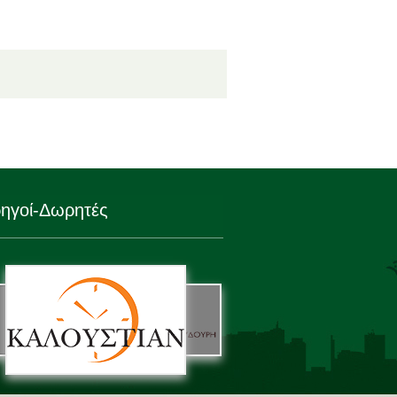
ηγοί-Δωρητές