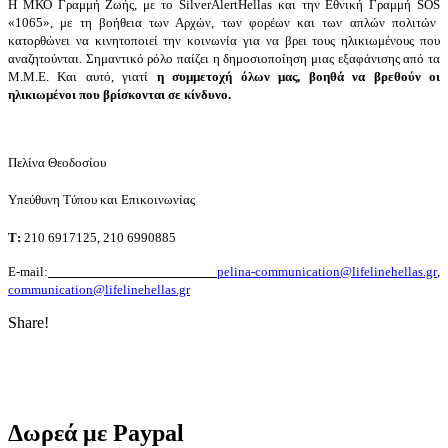
Η ΜΚΟ Γραμμή Ζωής, με το
Silver
Alert
Hellas
και την Εθνική Γραμμή
SOS
«1065», με τη βοήθεια των Αρχών, των φορέων και των απλών πολιτών
κατορθώνει να κινητοποιεί την κοινωνία για να βρει τους ηλικιωμένους που
αναζητούνται. Σημαντικό ρόλο παίζει η δημοσιοποίηση μιας εξαφάνισης από τα
Μ.Μ.Ε. Και αυτό, γιατί
η συμμετοχή όλων μας, βοηθά να βρεθούν οι
ηλικιωμένοι που βρίσκονται σε κίνδυνο.
Πελίνα Θεοδοσίου
Υπεύθυνη Τύπου και Επικοινωνίας
Τ
:
210 6917125, 210 6990885
E-mail:
pelina-communication@lifelinehellas.gr
,
communication@lifelinehellas.gr
Share!
Δωρεά με Paypal