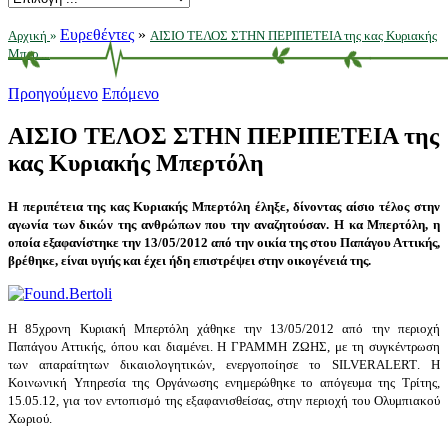
Ευρεθέντες
»
Αρχική
»
ΑΙΣΙΟ ΤΕΛΟΣ ΣΤΗΝ ΠΕΡΙΠΕΤΕΙΑ της κας Κυριακής
Μπερ ...
Προηγούμενο
Επόμενο
ΑΙΣΙΟ ΤΕΛΟΣ ΣΤΗΝ ΠΕΡΙΠΕΤΕΙΑ της
κας Κυριακής Μπερτόλη
Η περιπέτεια της κας Κυριακής Μπερτόλη έληξε, δίνοντας αίσιο τέλος στην
αγωνία των δικών της ανθρώπων που την αναζητούσαν. Η κα Μπερτόλη, η
οποία εξαφανίστηκε την 13/05/2012 από την οικία της στου Παπάγου Αττικής,
βρέθηκε, είναι υγιής και έχει ήδη επιστρέψει στην οικογένειά της.
Η 85χρονη Κυριακή Μπερτόλη
χάθηκε την 13/05/2012 από την περιοχή
Παπάγου Αττικής, όπου και διαμένει. Η ΓΡΑΜΜΗ ΖΩΗΣ, με τη συγκέντρωση
των απαραίτητων δικαιολογητικών, ενεργοποίησε το
SILVER
ALERT
. Η
Κοινωνική Υπηρεσία της Οργάνωσης ενημερώθηκε το απόγευμα της Τρίτης,
15.05.12, για τον εντοπισμό της εξαφανισθείσας, στην περιοχή του Ολυμπιακού
Χωριού.