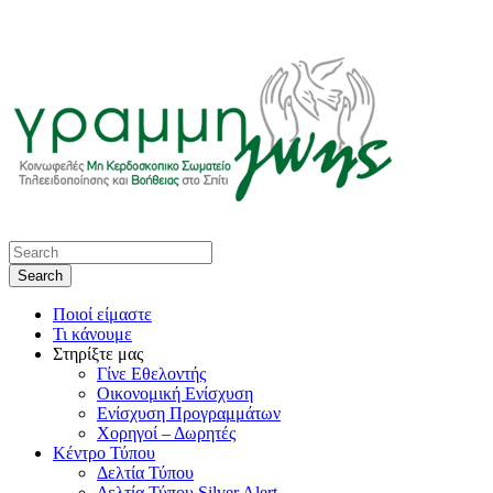
Ποιοί είμαστε
Τι κάνουμε
Στηρίξτε μας
Γίνε Εθελοντής
Οικονομική Ενίσχυση
Ενίσχυση Προγραμμάτων
Χορηγοί – Δωρητές
Κέντρο Τύπου
Δελτία Τύπου
Δελτία Τύπου Silver Alert