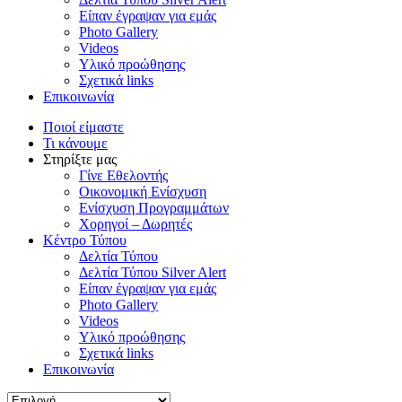
Είπαν έγραψαν για εμάς
Photo Gallery
Videos
Υλικό προώθησης
Σχετικά links
Επικοινωνία
Ποιοί είμαστε
Τι κάνουμε
Στηρίξτε μας
Γίνε Εθελοντής
Οικονομική Ενίσχυση
Ενίσχυση Προγραμμάτων
Χορηγοί – Δωρητές
Κέντρο Τύπου
Δελτία Τύπου
Δελτία Τύπου Silver Alert
Είπαν έγραψαν για εμάς
Photo Gallery
Videos
Υλικό προώθησης
Σχετικά links
Επικοινωνία