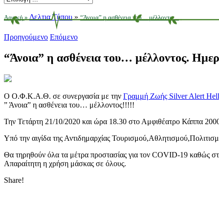
Δελτια Τύπου
»
Αρχική
»
“Άνοια” η ασθένεια του… μέλλοντο ...
Προηγούμενο
Επόμενο
“Άνοια” η ασθένεια του… μέλλοντος. Η
Ο Ο.Φ.Κ.Α.Θ. σε συνεργασία με την
Γραμμή Ζωής Silver Alert Hel
” Άνοια” η ασθένεια του… μέλλοντος!!!!!
Την Τετάρτη 21/10/2020 και ώρα 18.30 στο Αμφιθέατρο Κάππα 200
Υπό την αιγίδα της Αντιδημαρχίας Τουρισμού,Αθλητισμού,Πολιτισμ
Θα τηρηθούν όλα τα μέτρα προστασίας για τον COVID-19 καθώς στη
Απαραίτητη η χρήση μάσκας σε όλους.
Share!