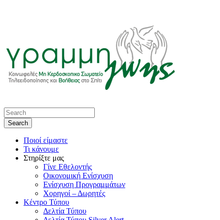
Ποιοί είμαστε
Τι κάνουμε
Στηρίξτε μας
Γίνε Εθελοντής
Οικονομική Ενίσχυση
Ενίσχυση Προγραμμάτων
Χορηγοί – Δωρητές
Κέντρο Τύπου
Δελτία Τύπου
Δελτία Τύπου Silver Alert