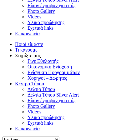
Είπαν έγραψαν για εμάς
Photo Gallery
Videos
Υλικό προώθησης
Σχετικά links
Επικοινωνία
Ποιοί είμαστε
Τι κάνουμε
Στηρίξτε μας
Γίνε Εθελοντής
Οικονομική Ενίσχυση
Ενίσχυση Προγραμμάτων
Χορηγοί – Δωρητές
Κέντρο Τύπου
Δελτία Τύπου
Δελτία Τύπου Silver Alert
Είπαν έγραψαν για εμάς
Photo Gallery
Videos
Υλικό προώθησης
Σχετικά links
Επικοινωνία