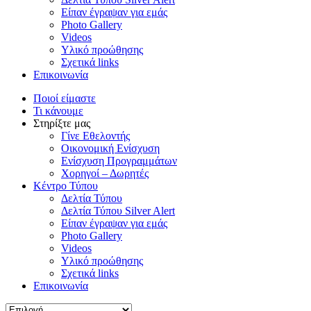
Είπαν έγραψαν για εμάς
Photo Gallery
Videos
Υλικό προώθησης
Σχετικά links
Επικοινωνία
Ποιοί είμαστε
Τι κάνουμε
Στηρίξτε μας
Γίνε Εθελοντής
Οικονομική Ενίσχυση
Ενίσχυση Προγραμμάτων
Χορηγοί – Δωρητές
Κέντρο Τύπου
Δελτία Τύπου
Δελτία Τύπου Silver Alert
Είπαν έγραψαν για εμάς
Photo Gallery
Videos
Υλικό προώθησης
Σχετικά links
Επικοινωνία