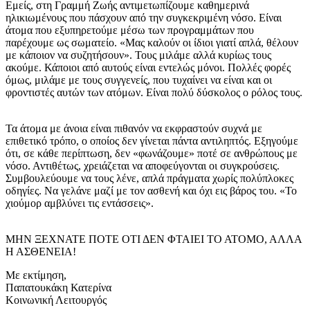
Εμείς, στη Γραμμή Ζωής αντιμετωπίζουμε καθημερινά
ηλικιωμένους που πάσχουν από την συγκεκριμένη νόσο. Είναι
άτομα που εξυπηρετούμε μέσω των προγραμμάτων που
παρέχουμε ως σωματείο. «Μας καλούν οι ίδιοι γιατί απλά, θέλουν
με κάποιον να συζητήσουν». Τους μιλάμε αλλά κυρίως τους
ακούμε. Κάποιοι από αυτούς είναι εντελώς μόνοι. Πολλές φορές
όμως, μιλάμε με τους συγγενείς, που τυχαίνει να είναι και οι
φροντιστές αυτών των ατόμων. Είναι πολύ δύσκολος ο ρόλος τους.
Τα άτομα με άνοια είναι πιθανόν να εκφραστούν συχνά με
επιθετικό τρόπο, ο οποίος δεν γίνεται πάντα αντιληπτός. Εξηγούμε
ότι, σε κάθε περίπτωση, δεν «φωνάζουμε» ποτέ σε ανθρώπους με
νόσο. Αντιθέτως, χρειάζεται να αποφεύγονται οι συγκρούσεις.
Συμβουλεύουμε να τους λένε, απλά πράγματα χωρίς πολύπλοκες
οδηγίες. Να γελάνε μαζί με τον ασθενή και όχι εις βάρος του. «Το
χιούμορ αμβλύνει τις εντάσσεις».
ΜΗΝ ΞΕΧΝΑΤΕ ΠΟΤΕ ΟΤΙ ΔΕΝ ΦΤΑΙΕΙ ΤΟ ΑΤΟΜΟ, ΑΛΛΑ
Η ΑΣΘΕΝΕΙΑ!
Με εκτίμηση,
Παπατουκάκη Κατερίνα
Κοινωνική Λειτουργός