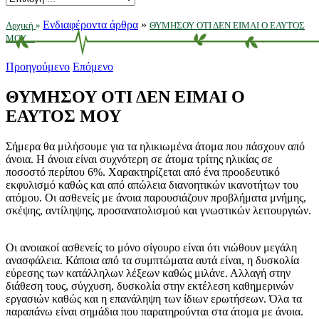
Ενδιαφέροντα άρθρα
»
Αρχική
»
ΘΥΜΗΣΟΥ ΟΤΙ ΔΕΝ ΕΙΜΑΙ Ο ΕΑΥΤΟΣ
ΜΟΥ ...
Προηγούμενο
Επόμενο
ΘΥΜΗΣΟΥ ΟΤΙ ΔΕΝ ΕΙΜΑΙ Ο
ΕΑΥΤΟΣ ΜΟΥ
Σήμερα θα μιλήσουμε για τα ηλικιωμένα άτομα που πάσχουν από
άνοια. Η άνοια είναι συχνότερη σε άτομα τρίτης ηλικίας σε
ποσοστό περίπου 6%. Χαρακτηρίζεται από ένα προοδευτικό
εκφυλισμό καθώς και από απώλεια διανοητικών ικανοτήτων του
ατόμου. Οι ασθενείς με άνοια παρουσιάζουν προβλήματα μνήμης,
σκέψης, αντίληψης, προσανατολισμού και γνωστικών λειτουργιών.
Οι ανοιακοί ασθενείς το μόνο σίγουρο είναι ότι νιώθουν μεγάλη
ανασφάλεια. Κάποια από τα συμπτώματα αυτά είναι, η δυσκολία
εύρεσης των κατάλληλων λέξεων καθώς μιλάνε. Αλλαγή στην
διάθεση τους, σύγχυση, δυσκολία στην εκτέλεση καθημερινών
εργασιών καθώς και η επανάληψη των ίδιων ερωτήσεων. Όλα τα
παραπάνω είναι σημάδια που παρατηρούνται στα άτομα με άνοια.