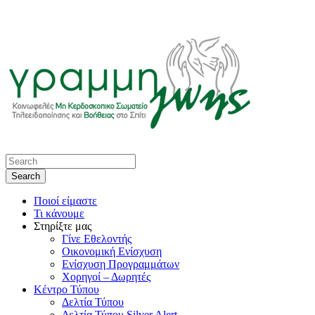
Ποιοί είμαστε
Τι κάνουμε
Στηρίξτε μας
Γίνε Εθελοντής
Οικονομική Ενίσχυση
Ενίσχυση Προγραμμάτων
Χορηγοί – Δωρητές
Κέντρο Τύπου
Δελτία Τύπου
Δελτία Τύπου Silver Alert