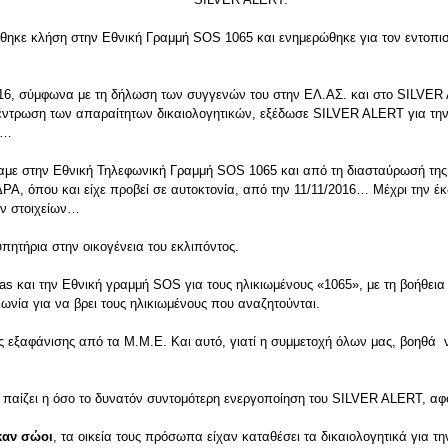
θηκε κλήση στην Εθνική Γραμμή SOS 1065 και ενημερώθηκε για τον εντοπισ
/2016, σύμφωνα με τη δήλωση των συγγενών του στην ΕΛ.ΑΣ. και στο SILV
έντρωση των απαραίτητων δικαιολογητικών, εξέδωσε SILVER ALERT για την 
ά…
ε στην Εθνική Τηλεφωνική Γραμμή SOS 1065 και από τη διασταύρωσή της στ
Α, όπου και είχε προβεί σε αυτοκτονία, από την 11/11/2016… Μέχρι την έ
ων στοιχείων…
τήρια στην οικογένεια του εκλιπόντος.
llas και την Εθνική γραμμή SOS για τους ηλικιωμένους «1065», με τη βοήθε
νωνία για να βρει τους ηλικιωμένους που αναζητούνται.
ς εξαφάνισης από τα Μ.Μ.Ε. Και αυτό, γιατί η συμμετοχή όλων μας, βοηθά ν
 παίζει η όσο το δυνατόν συντομότερη ενεργοποίηση του SILVER ALERT, αφο
καν σώοι
, τα οικεία τους πρόσωπα είχαν καταθέσει τα δικαιολογητικά για τ