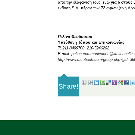
από την εξαφάνισή τους
, ενώ
γ
ια 6 στους
έκδοση S.A.
πέραν των
72 ωρών
(τριημέρο
Πελίνα Θεοδοσίου
Υπεύθυνη Τύπου και Επικοινωνίας
Τ
:
211-3499700, 210-5246202
E-mail:
pelina-communication@lifelinehellas
http://www.facebook.com/group.php?gid=3
Share!