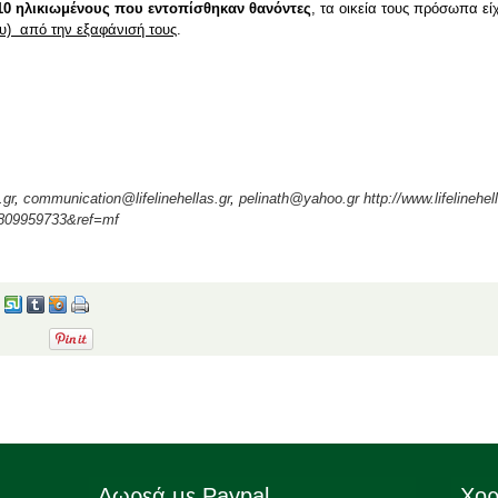
 10 ηλικιωμένους που εντοπίσθηκαν θανόντες
, τα οικεία τους πρόσωπα εί
υ) από την εξαφάνισή τους
.
.gr
,
communication@lifelinehellas.gr
,
pelinath@yahoo.gr
http://www.lifelinehel
8809959733&ref=mf
Δωρεά με Paypal
Χορ