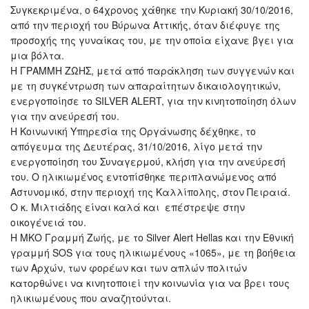
Συγκεκριμένα, ο 64χρονος χάθηκε την Κυριακή 30/10/2016,
από την περιοχή του Βύρωνα Αττικής, όταν διέφυγε της
προσοχής της γυναίκας του, με την οποία είχανε βγει για
μια βόλτα.
Η ΓΡΑΜΜΗ ΖΩΗΣ, μετά από παράκληση των συγγενών και
με τη συγκέντρωση των απαραίτητων δικαιολογητικών,
ενεργοποίησε το SILVER ALERT, για την κινητοποίηση όλων
για την ανεύρεσή του.
Η Κοινωνική Υπηρεσία της Οργάνωσης δέχθηκε, το
απόγευμα της Δευτέρας, 31/10/2016, λίγο μετά την
ενεργοποίηση του Συναγερμού, κλήση για την ανεύρεσή
του. Ο ηλικιωμένος εντοπίσθηκε περιπλανώμενος από
Αστυνομικό, στην περιοχή της Καλλίπολης, στον Πειραιά.
Ο κ. Μιλτιάδης είναι καλά και επέστρεψε στην
οικογένειά του.
Η ΜΚΟ Γραμμή Ζωής, με το Silver Alert Hellas και την Εθνική
γραμμή SOS για τους ηλικιωμένους «1065», με τη βοήθεια
των Αρχών, των φορέων και των απλών πολιτών
κατορθώνει να κινητοποιεί την κοινωνία για να βρει τους
ηλικιωμένους που αναζητούνται.