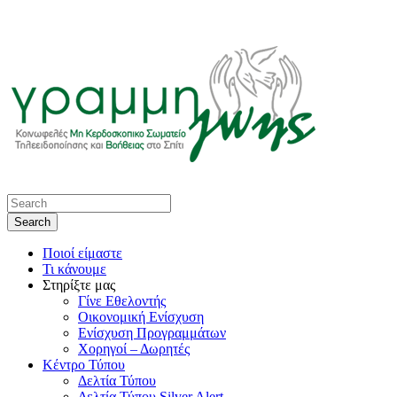
Ποιοί είμαστε
Τι κάνουμε
Στηρίξτε μας
Γίνε Εθελοντής
Οικονομική Ενίσχυση
Ενίσχυση Προγραμμάτων
Χορηγοί – Δωρητές
Κέντρο Τύπου
Δελτία Τύπου
Δελτία Τύπου Silver Alert