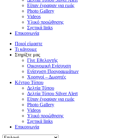
Είπαν έγραψαν για εμάς
Photo Gallery
Videos
Υλικό προώθησης
Σχετικά links
Επικοινωνία
Ποιοί είμαστε
Τι κάνουμε
Στηρίξτε μας
Γίνε Εθελοντής
Οικονομική Ενίσχυση
Ενίσχυση Προγραμμάτων
Χορηγοί – Δωρητές
Κέντρο Τύπου
Δελτία Τύπου
Δελτία Τύπου Silver Alert
Είπαν έγραψαν για εμάς
Photo Gallery
Videos
Υλικό προώθησης
Σχετικά links
Επικοινωνία