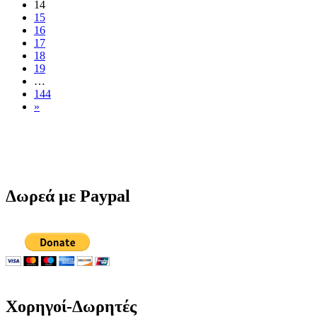
14
15
16
17
18
19
…
144
»
Δωρεά με Paypal
Χορηγοί-Δωρητές