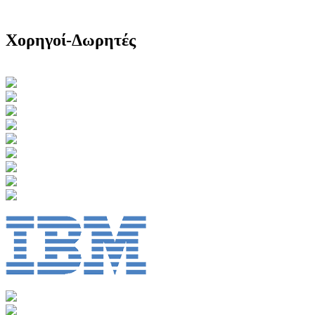
Χορηγοί-Δωρητές