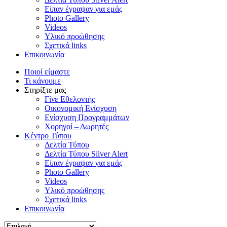
Είπαν έγραψαν για εμάς
Photo Gallery
Videos
Υλικό προώθησης
Σχετικά links
Επικοινωνία
Ποιοί είμαστε
Τι κάνουμε
Στηρίξτε μας
Γίνε Εθελοντής
Οικονομική Ενίσχυση
Ενίσχυση Προγραμμάτων
Χορηγοί – Δωρητές
Κέντρο Τύπου
Δελτία Τύπου
Δελτία Τύπου Silver Alert
Είπαν έγραψαν για εμάς
Photo Gallery
Videos
Υλικό προώθησης
Σχετικά links
Επικοινωνία