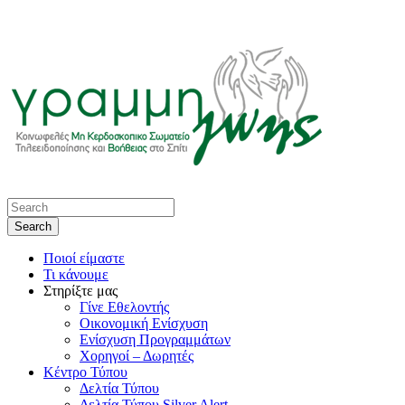
Ποιοί είμαστε
Τι κάνουμε
Στηρίξτε μας
Γίνε Εθελοντής
Οικονομική Ενίσχυση
Ενίσχυση Προγραμμάτων
Χορηγοί – Δωρητές
Κέντρο Τύπου
Δελτία Τύπου
Δελτία Τύπου Silver Alert