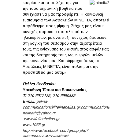
εταιρίας και τα στελέχη της για
την τόσο σημαντική βοήθεια που
συνεχίζετε να μας προσφέρετε. Η κοινωνική
ευαισθησία των Ασφαλειών ΜΙΝΕΤΤΑ, αποτελεί
παράδειγμα προς μίμηση. Στόχος μας είναι η
συνεχής παρουσία στο πλευρό των
ηλικιωμένων, με ανάπτυξη συνεχώς δράσεων,
στη λογική του σεβασμού στην αξιοπρέπειά
τους, της ενίσχυσης του αισθήματος ασφάλειας
και της διατήρησής τους ως ενεργών μελών
της κοινωνίας μας. Και σύμμαχοι όπως οι
Ασφάλειες ΜΙΝΕΤΤΑ, είναι πολύτιμοι στην
προσπάθειά μας αυτή.»
Πελίνα Θεοδοσίου
Υπεύθυνη Τύπου και Επικοινωνίας
Τ
:
210 6917125, 210 6990885
E-mail:
pelina-
communication@lifelinehellas.gr
,
communication@lifelinehellas.g
pelinath@yahoo.gr
www.lifelinehellas.gr
www.1065.gr
http://www.facebook.com/group.php?
gid=38809959733&ref=mf