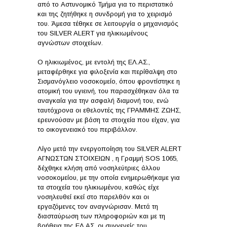
από το Αστυνομικό Τμήμα για το περιστατικό
και της ζητήθηκε η συνδρομή για το χειρισμό
του. Άμεσα τέθηκε σε λειτουργία ο μηχανισμός
του SILVER ALERT για ηλικιωμένους
αγνώστων στοιχείων.
Ο ηλικιωμένος, με εντολή της ΕΛ.ΑΣ.,
μεταφέρθηκε για φιλοξενία και περίθαλψη στο
Σισμανόγλειο νοσοκομείο, όπου φροντίστηκε η
ατομική του υγιεινή, του παρασχέθηκαν όλα τα
αναγκαία για την ασφαλή διαμονή του, ενώ
ταυτόχρονα οι εθελοντές της ΓΡΑΜΜΗΣ ΖΩΗΣ,
ερευνούσαν με βάση τα στοιχεία που είχαν, για
το οικογενειακό του περιβάλλον.
Λίγο μετά την ενεργοποίηση του SILVER ALERT
AΓΝΩΣΤΩΝ ΣΤΟΙΧΕΙΩΝ , η Γραμμή SOS 1065,
δέχθηκε κλήση από νοσηλεύτριες άλλου
νοσοκομείου, με την οποία ενημερωθήκαμε για
τα στοιχεία του ηλικιωμένου, καθώς είχε
νοσηλευθεί εκεί στο παρελθόν και οι
εργαζόμενες τον αναγνώρισαν. Μετά τη
διασταύρωση των πληροφοριών και με τη
βοήθεια της ΕΛ.ΑΣ, οι συγγενείς του