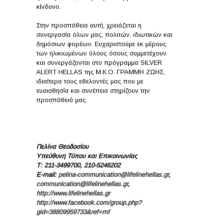
κίνδυνο.
Στην προσπάθεια αυτή, χρειάζεται η
συνεργασία όλων μας, πολιτών, ιδιωτικών και
δημόσιων φορέων. Ευχαριστούμε εκ μέρους
των ηλικιωμένων όλους όσους συμμετέχουν
και συνεργάζονται στο πρόγραμμα SILVER
ALERT HELLAS της Μ.Κ.Ο. ΓΡΑΜΜΗ ΖΩΗΣ,
ιδιαίτερα τους εθελοντές μας που με
ευαισθησία και συνέπεια στηρίζουν την
προσπάθειά μας.
Πελίνα Θεοδοσίου
Υπεύθυνη Τύπου και Επικοινωνίας
Τ
: 211-3499700, 210-5246202
E-mail:
pelina-communication@lifelinehellas.gr
,
communication@lifelinehellas.gr
,
http://www.lifelinehellas.gr
http://www.facebook.com/group.php?
gid=38809959733&ref=mf