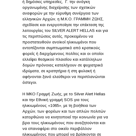
ή δημόσιες υπηρεσίες, Γ. την ανάγκη
οργανωμένης διαχείρισης των σχετικών
αναφορών με την εύρυθμη συνέργεια των
ελληνικών Αρχών, η Μ.Κ.Ο. ΓΡΑΜΜΗ ΖΩΗΣ,
σχεδίασε και ενεργοποίησε την επέκταση της
λειτουργίας του SILVER ALERT HELLAS και για
τις περιπτώσεις αυτές, προκειμένου να
προστατευθούν ανοϊκοί ηλικιωμένοι που
εντοπίζονται συμπτωματικά από κρατικούς
φορείς ή διερχόμενους πολίτες και οι οποίοι
ελλείψει θεσμικού πλαισίου και κατάλληλων
δομών πρόνοιας καταλήγουν σε ψυχιατρικά
ιδρύματα, σε κρατητήρια ή στη φυλακή ή
αφήνονται ξανά ελεύθεροι να περιπλανώνται
άστεγοι.
Η ΜΚΟ Γραμμή Ζωής, με το Silver Alert Hellas
και την Εθνική γραμμή SOS για τους
ηλικιωμένους «1065», με τη βοήθεια των
Αρχών, των φορέων και των απλών πολιτών
κατορθώνει να κινητοποιεί την κοινωνία για να
βρει τους ηλικιωμένους που αναζητούνται και
να επαναφέρει στο οικείο περιβάλλον
ηλικιωμένους που μπορεί να βρίσκονται σε