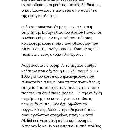
εντοπίσθηκαν και μετά τις τυπικές διαδικασίες,
ο κος Ευάγγελος επέστρεψε στην ασφάλεια
της οικογένειάς του!
Η άριστη συνεργασία με την ΕΛ.ΑΣ. και η
στήριξη της Εισαγγελίας του Αρείου Πάγου, σε
συνδυασμό με την ευγενική ανταπόκριση
κοινωνικής ευαισθησίας των εθελοντών του
SILVER ALERT, οδήγησαν σε αίσιο τέλος την
περιπέτεια ενός ακόμα ηλικιωμένου.
Λαμβάνοντας υπόψη: Α. το μεγάλο αριθμό
κλήσεων που δέχεται η Εθνική Γραμμή SOS
1065 για τον εντοπισμό ηλικιωμένων, που
αδυνατούν να θυμηθούν τα προσωπικά τους
στοιχεία ή τα στοιχεία των οικείων τους, από
πολίτες και δημόσιους φορείς, Β. την ανάγκη
ενημέρωσης του κοινού για περιπτώσεις
ηλικιωμένων που δεν έχει δηλώσει το
συγγενικό περιβάλλον την εξαφάνισή τους,
είναι αγνώστων στοιχείων, πάσχουν από
Alzheimer, γεροντική άνοια και συναφείς
διαταραχές και έχουν εντοπισθεί από πολίτες