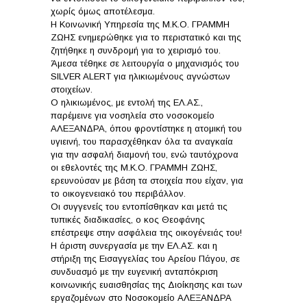
χωρίς όμως αποτέλεσμα.
Η Κοινωνική Υπηρεσία της Μ.Κ.Ο. ΓΡΑΜΜΗ
ΖΩΗΣ ενημερώθηκε για το περιστατικό και της
ζητήθηκε η συνδρομή για το χειρισμό του.
Άμεσα τέθηκε σε λειτουργία ο μηχανισμός του
SILVER ALERT για ηλικιωμένους αγνώστων
στοιχείων.
Ο ηλικιωμένος, με εντολή της ΕΛ.ΑΣ.,
παρέμεινε για νοσηλεία στο νοσοκομείο
ΑΛΕΞΑΝΔΡΑ, όπου φροντίστηκε η ατομική του
υγιεινή, του παρασχέθηκαν όλα τα αναγκαία
για την ασφαλή διαμονή του, ενώ ταυτόχρονα
οι εθελοντές της Μ.Κ.Ο. ΓΡΑΜΜΗ ΖΩΗΣ,
ερευνούσαν με βάση τα στοιχεία που είχαν, για
το οικογενειακό του περιβάλλον.
Οι συγγενείς του εντοπίσθηκαν και μετά τις
τυπικές διαδικασίες, ο κος Θεοφάνης
επέστρεψε στην ασφάλεια της οικογένειάς του!
Η άριστη συνεργασία με την ΕΛ.ΑΣ. και η
στήριξη της Εισαγγελίας του Αρείου Πάγου, σε
συνδυασμό με την ευγενική ανταπόκριση
κοινωνικής ευαισθησίας της Διοίκησης και των
εργαζομένων στο Νοσοκομείο ΑΛΕΞΑΝΔΡΑ