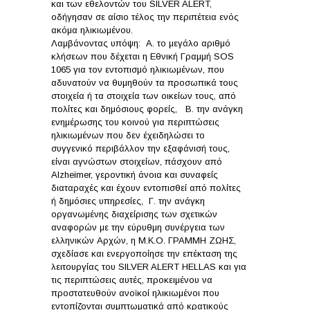
και των εθελοντών του SILVER ALERT,
οδήγησαν σε αίσιο τέλος την περιπέτεια ενός
ακόμα ηλικιωμένου.
Λαμβάνοντας υπόψη: Α. το μεγάλο αριθμό
κλήσεων που δέχεται η Εθνική Γραμμή SOS
1065 για τον εντοπισμό ηλικιωμένων, που
αδυνατούν να θυμηθούν τα προσωπικά τους
στοιχεία ή τα στοιχεία των οικείων τους, από
πολίτες και δημόσιους φορείς, Β. την ανάγκη
ενημέρωσης του κοινού για περιπτώσεις
ηλικιωμένων που δεν έχειδηλώσει το
συγγενικό περιβάλλον την εξαφάνισή τους,
είναι αγνώστων στοιχείων, πάσχουν από
Alzheimer, γεροντική άνοια και συναφείς
διαταραχές και έχουν εντοπισθεί από πολίτες
ή δημόσιες υπηρεσίες, Γ. την ανάγκη
οργανωμένης διαχείρισης των σχετικών
αναφορών με την εύρυθμη συνέργεια των
ελληνικών Αρχών, η Μ.Κ.Ο. ΓΡΑΜΜΗ ΖΩΗΣ,
σχεδίασε και ενεργοποίησε την επέκταση της
λειτουργίας του SILVER ALERT HELLAS και για
τις περιπτώσεις αυτές, προκειμένου να
προστατευθούν ανοϊκοί ηλικιωμένοι που
εντοπίζονται συμπτωματικά από κρατικούς