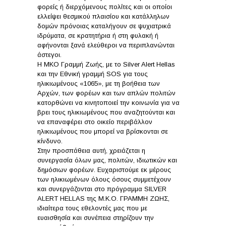
φορείς ή διερχόμενους πολίτες και οι οποίοι
ελλείψει θεσμικού πλαισίου και κατάλληλων
δομών πρόνοιας καταλήγουν σε ψυχιατρικά
ιδρύματα, σε κρατητήρια ή στη φυλακή ή
αφήνονται ξανά ελεύθεροι να περιπλανώνται
άστεγοι.
Η ΜΚΟ Γραμμή Ζωής, με το Silver Alert Hellas
και την Εθνική γραμμή SOS για τους
ηλικιωμένους «1065», με τη βοήθεια των
Αρχών, των φορέων και των απλών πολιτών
κατορθώνει να κινητοποιεί την κοινωνία για να
βρει τους ηλικιωμένους που αναζητούνται και
να επαναφέρει στο οικείο περιβάλλον
ηλικιωμένους που μπορεί να βρίσκονται σε
κίνδυνο.
Στην προσπάθεια αυτή, χρειάζεται η
συνεργασία όλων μας, πολιτών, ιδιωτικών και
δημόσιων φορέων. Ευχαριστούμε εκ μέρους
των ηλικιωμένων όλους όσους συμμετέχουν
και συνεργάζονται στο πρόγραμμα SILVER
ALERT HELLAS της Μ.Κ.Ο. ΓΡΑΜΜΗ ΖΩΗΣ,
ιδιαίτερα τους εθελοντές μας που με
ευαισθησία και συνέπεια στηρίζουν την