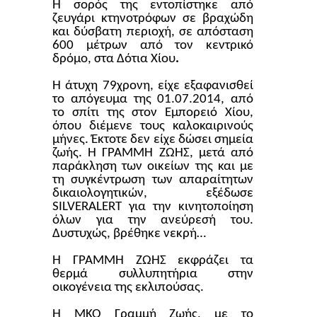
Η σορός της εντοπίστηκε
από
ζευγάρι κτηνοτρόφων σε βραχώδη
και δύσβατη περιοχή, σε απόσταση
600 μέτρων από τον κεντρικό
δρόμο, στα Δότια Χίου
.
Η άτυχη 79χρονη, είχε εξαφανισθεί
το απόγευμα της 01.07.2014, από
το σπίτι της στον Εμπορειό Χίου,
όπου διέμενε τους καλοκαιρινούς
μήνες. Έκτοτε δεν είχε δώσει σημεία
ζωής. Η ΓΡΑΜΜΗ ΖΩΗΣ, μετά από
παράκληση των οικείων της και με
τη συγκέντρωση των απαραίτητων
δικαιολογητικών, εξέδωσε
SILVER
ALERT
για την κινητοποίηση
όλων για την ανεύρεσή του.
Δυστυχώς, βρέθηκε νεκρή…
Η ΓΡΑΜΜΗ ΖΩΗΣ εκφράζει τα
θερμά συλλυπητήρια στην
οικογένεια της εκλιπούσας.
Η ΜΚΟ Γραμμή Ζωής, με το